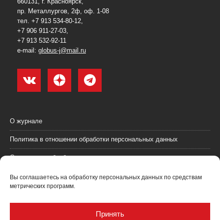
660131, г. Красноярск,
пр. Металлургов, 2ф, оф. 1-08
тел. +7 913 534-80-12,
+7 906 911-27-03,
+7 913 532-92-11
e-mail:
globus-j@mail.ru
О журнале
Политика в отношении обработки персональных данных
Согласие на обработку персональных данных
Пользовательское соглашение (оферта)
Вы соглашаетесь на обработку персональных данных по средствам
метрических программ.
Согласие на получение рекламных материалов
Рекламодателям
Принять