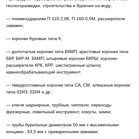
геологоразведки, строительства и бурения на воду;
— пневмоударники П-110-2,8К, П-160-5,5М, расширители
скважин;
— коронки буровые типа К;
— долотчатые коронки типа БКМП; крестовые коронки типа
БКР, БКР-М, БКМП; штыревые коронки БКРШ; коронки-
расширители КРК, КРР; шестигранные штанги;
камнеобрабатывающий инструмент;
— твердосплавные коронки типа СА, СМ, алмазные коронки
типа 02ИЗ, 02И4 и др.;
— ключи шарнирные, трубные, ниппели, переходы
фрезерные, ловильный инструмент, хомуты, замки;
— трубы бурильные диаметром 50 мм с высаженными
концами , 63,5 мм с приваренными замками;