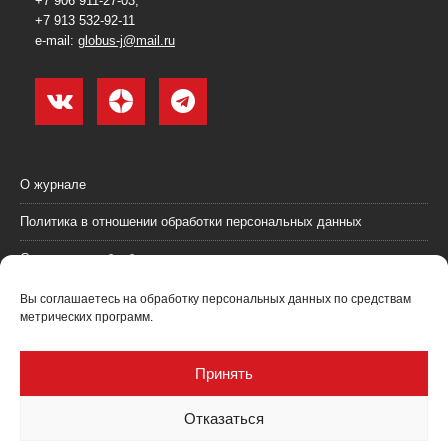
+7 906 911-27-03,
+7 913 532-92-11
e-mail:
globus-j@mail.ru
О журнале
Политика в отношении обработки персональных данных
Согласие на обработку персональных данных
Пользовательское соглашение (оферта)
Вы соглашаетесь на обработку персональных данных по средствам
метрических программ.
Согласие на получение рекламных материалов
Рекламодателям
Принять
Контакты
Отказаться