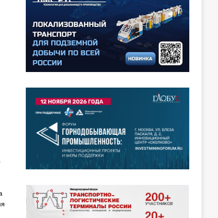
0
а
ня