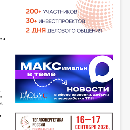
а
ами
.
с
м.
т