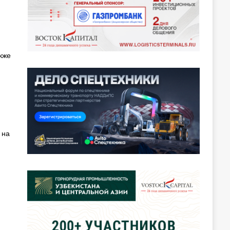
кже
 на
.