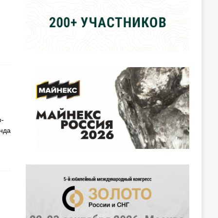
о-
нда