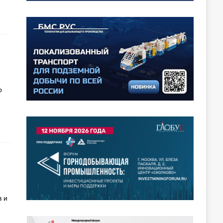
о
в и