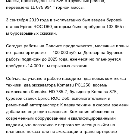
массы, произведено 123 526 отгрузочных рейсов,
перевезено 11 075 994 т горной массы.
3 сентября 2019 года в эксплуатацию был введен буровой
станок Epiroc ROC D60, которым было пробурено 133 965 п.
м буровзрывных скважин.
Сегодня работы на Павлике продолжаются, месячные планы
по транспортировке — 400 000 куб. м. Договор на буровые
работы подписан до 2025 года, ежемесячно планируется
пробурить 14 000 п. м взрывных скважин.
Сейчас на участке в работе находится два новых комплекса
техники: два экскаватора Komatsu PC1250, восемь
самосвалов Komatsu HD 785-7, бульдозер Komatsu 375,
буровой станок Epiroc ROC D60, вспомогательный и
ремонтный автотранспорт. К парку техники в скором времени
добавится еще один самосвал. Компания обеспечена
современным оборудованием и квалифицированными
кадрами, что позволило с первого же месяца выйти на
плановые показатели по экскавации и транспортировке