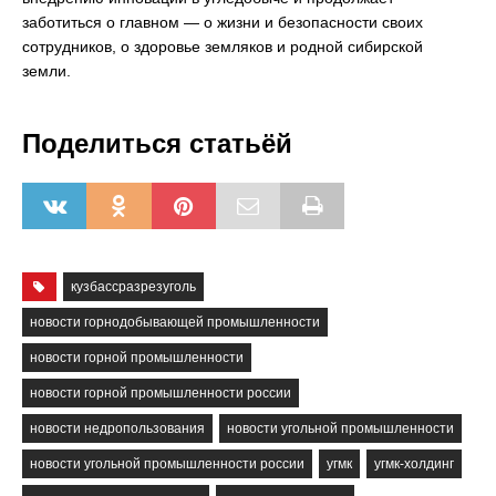
заботиться о главном — о жизни и безопасности своих
сотрудников, о здоровье земляков и родной сибирской
земли.
Поделиться статьёй
кузбассразрезуголь
новости горнодобывающей промышленности
новости горной промышленности
новости горной промышленности россии
новости недропользования
новости угольной промышленности
новости угольной промышленности россии
угмк
угмк-холдинг