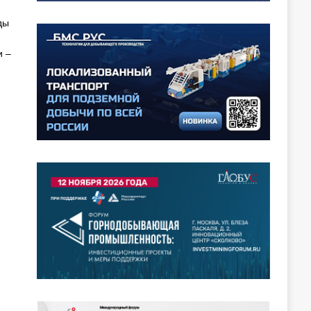
ды
и –