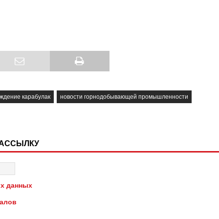
ждение карабулак
новости горнодобывающей промышленности
РАССЫЛКУ
х данных
иалов