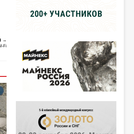
Я
i-Fi