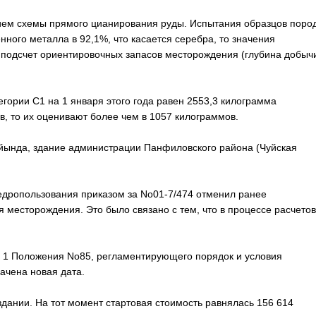
ием схемы прямого цианирования руды. Испытания образцов поро
ного металла в 92,1%, что касается серебра, то значения
и подсчет ориентировочных запасов месторождения (глубина добыч
гории C1 на 1 января этого года равен 2553,3 килограмма
в, то их оценивают более чем в 1057 килограммов.
Кайында, здание администрации Панфиловского района (Чуйская
недропользования приказом за No01-7/474 отменил ранее
 месторождения. Это было связано с тем, что в процессе расчетов
ту 1 Положения No85, регламентирующего порядок и условия
ачена новая дата.
здании. На тот момент стартовая стоимость равнялась 156 614