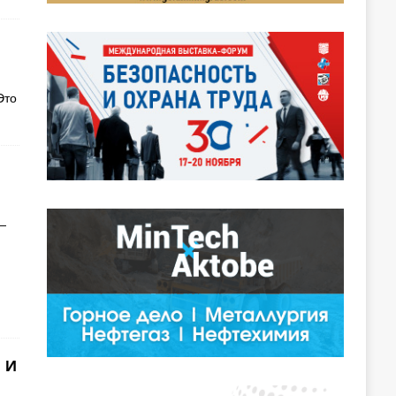
Это
—
 И