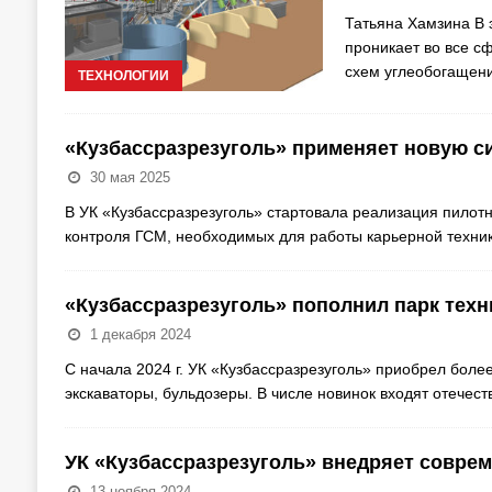
Татьяна Хамзина В 
проникает во все с
схем углеобогащени
ТЕХНОЛОГИИ
«Кузбассразрезуголь» применяет новую с
30 мая 2025
В УК «Кузбассразрезуголь» стартовала реализация пилотн
контроля ГСМ, необходимых для работы карьерной техни
«Кузбассразрезуголь» пополнил парк техн
1 декабря 2024
С начала 2024 г. УК «Кузбассразрезуголь» приобрел боле
экскаваторы, бульдозеры. В числе новинок входят отече
УК «Кузбассразрезуголь» внедряет совре
13 ноября 2024