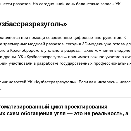
 шести разрезов. На сегодняшний день балансовые запасы УК
узбассразрезуголь»
ествляется при помощи современных цифровых инструментов. К
е трехмерных моделей разрезов: сегодня 3D-модель уже готова дл
ого и Краснобродского угольного разреза. Также компания внедряе
и дроны. УК «Кузбассразрезуголь» принимает важное участие в жи
ании участвовали в разработке государственных профессиональны
инг новостей УК «Кузбассразрезуголь». Если вам интересны новос
.
томатизированный цикл проектирования
их схем обогащения угля — это не реальность, а