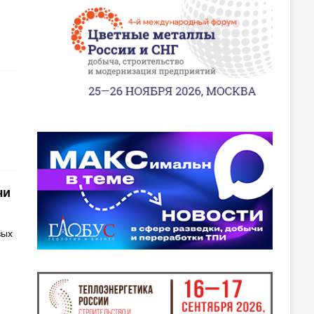
чи
вых