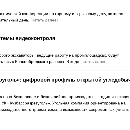
ктической конференции по горному и взрывному делу, которая
чительный день,
[читать далее]
стемы видеоконтроля
торого экскаваторы, ведущие работу на промплощадках, будут
алось с Краснобродского разреза. В ходе
[читать далее]
зуголь»: цифровой профиль открытой угледобы
ьевна Безопасное и безаварийное производство — один из ключе
 УК «Кузбассразрезуголь». Угольная компания ориентирована на
оизводственного травматизма, а возможности современных
[читать