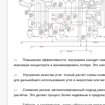
— Повышение эффективности: программа находит самые
максимум концентрата и минимизировать потери. Это на
— Улучшение качества угля: точный расчёт схемы позво
для дальнейшего использования угля в энергетике или ме
— Снижение рисков: автоматизированный подход уменьша
расчётах. Это делает процесс более надёжным и предска
— Гибкость и адаптивность: схемы обогащения могут ме