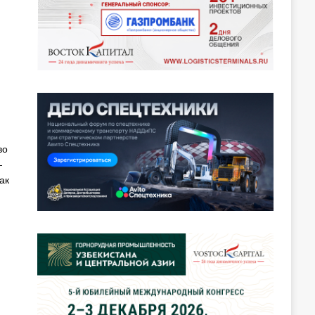
во
—
ак