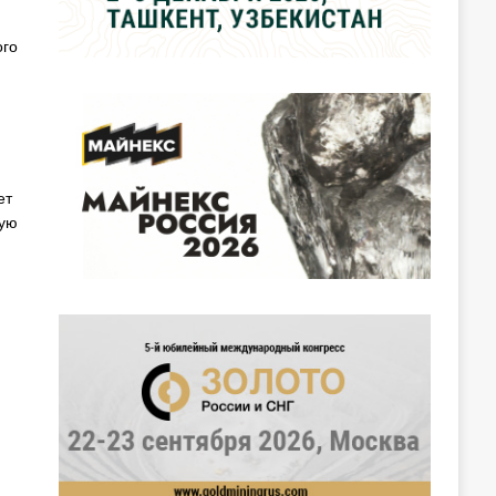
ого
ет
ную