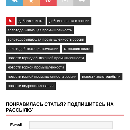
добыча золота
добыча золота в россии
золотодобывающая промышленность
золотодобывающая промышленность россии
золотодобывающие компании
компания полюс
новости горнодобывающей промышленности
новости горной промышленности
новости горной промышленности россии
новости золотодобычи
новости недропользования
ПОНРАВИЛАСЬ СТАТЬЯ? ПОДПИШИТЕСЬ НА
РАССЫЛКУ
E-mail