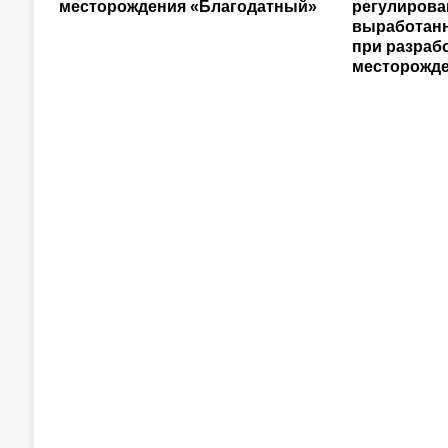
месторождения «Благодатный»
регулирова
выработанн
при разраб
месторожд