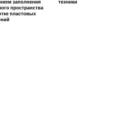
нием заполнения
техники
ого пространства
отке пластовых
ений