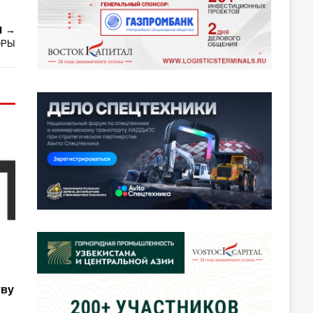
Я
ОРЫ
тву