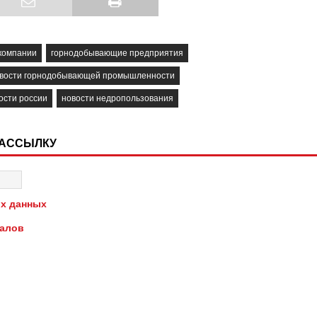
компании
горнодобывающие предприятия
вости горнодобывающей промышленности
ости россии
новости недропользования
РАССЫЛКУ
х данных
иалов