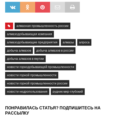
алмазная промышленность россии
алмазодобывающая компания
алмазодобывающие предприятия
алмазы
алроса
добыча алмазов
добыча алмазов в россии
добыча алмазов в якутии
новости горнодобывающей промышленности
новости горной промышленности
новости горной промышленности россии
новости недропользования
рудник мир-глубокий
ПОНРАВИЛАСЬ СТАТЬЯ? ПОДПИШИТЕСЬ НА
РАССЫЛКУ