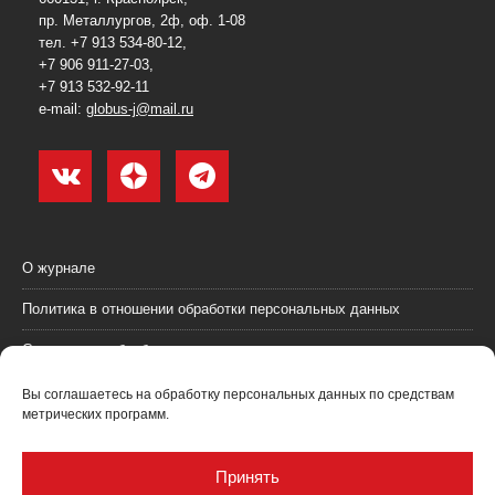
пр. Металлургов, 2ф, оф. 1-08
тел. +7 913 534-80-12,
+7 906 911-27-03,
+7 913 532-92-11
e-mail:
globus-j@mail.ru
О журнале
Политика в отношении обработки персональных данных
Согласие на обработку персональных данных
Пользовательское соглашение (оферта)
Вы соглашаетесь на обработку персональных данных по средствам
метрических программ.
Согласие на получение рекламных материалов
Рекламодателям
Принять