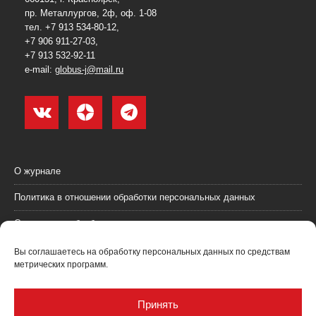
пр. Металлургов, 2ф, оф. 1-08
тел. +7 913 534-80-12,
+7 906 911-27-03,
+7 913 532-92-11
e-mail:
globus-j@mail.ru
О журнале
Политика в отношении обработки персональных данных
Согласие на обработку персональных данных
Пользовательское соглашение (оферта)
Вы соглашаетесь на обработку персональных данных по средствам
метрических программ.
Согласие на получение рекламных материалов
Рекламодателям
Принять