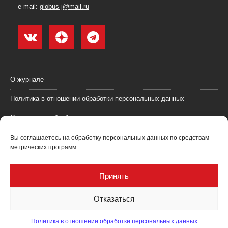
e-mail:
globus-j@mail.ru
О журнале
Политика в отношении обработки персональных данных
Согласие на обработку персональных данных
Пользовательское соглашение (оферта)
Вы соглашаетесь на обработку персональных данных по средствам
метрических программ.
Согласие на получение рекламных материалов
Рекламодателям
Принять
Контакты
Отказаться
Политика в отношении обработки персональных данных
Журнал "Глобус: геология и бизнес" @ 2021. Все права соблюдены.