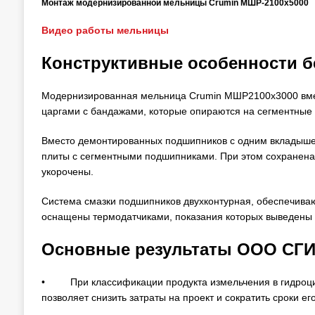
Монтаж модернизированной мельницы Crumin МШР-2100х5000
Видео работы мельницы
Конструктивные особенности 
Модернизированная мельница Crumin МШР2100х3000 вмес
царгами с бандажами, которые опираются на сегментные
Вместо демонтированных подшипников с одним вкладыш
плиты с сегментными подшипниками. При этом сохранена
укорочены.
Система смазки подшипников двухконтурная, обеспечива
оснащены термодатчиками, показания которых выведены 
Основные результаты ООО СГ
• При классификации продукта измельчения в гидроцикл
позволяет снизить затраты на проект и сократить сроки ег