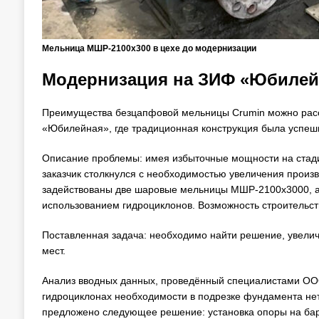
Мельница МШР-2100х300 в цехе до модернизации
Модернизация на ЗИФ «Юбилейн
Преимущества безцапфовой мельницы Crumin можно расс
«Юбилейная», где традиционная конструкция была успеш
Описание проблемы: имея избыточные мощности на стади
заказчик столкнулся с необходимостью увеличения произв
задействованы две шаровые мельницы МШР-2100х3000, а 
использованием гидроциклонов. Возможность строительст
Поставленная задача: необходимо найти решение, увели
мест.
Анализ вводных данных, проведённый специалистами ООО
гидроциклонах необходимости в подрезке фундамента не
предложено следующее решение: установка опоры на ба