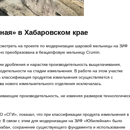
ая» в Хабаровском крае
мотреть на проекте по модернизации шаровой мельницы на ЗИФ
но преобразована в безцапфовую мельницу Crumin.
и дробления и нарастив производительность выщелачивания,
одительности на стадии измельчения. В работе на этом участке
классификация продуктов измельчения осуществляется с
ва нового измельчительного отделения исключалась.
чивающее производительность, не изменяя размеров технологичес
 «СГИ», показал, что при классификации продукта измельчения в
т. В связи с этим для модернизации на ЗИФ «Юбилейная» было
рабан, сохранение существующего фундамента и использование