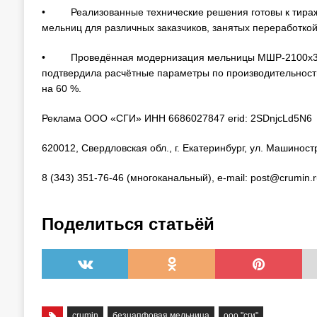
• Реализованные технические решения готовы к тираж
мельниц для различных заказчиков, занятых переработкой
• Проведённая модернизация мельницы МШР-2100х300
подтвердила расчётные параметры по производительности
на 60 %.
Реклама ООО «СГИ» ИНН 6686027847 erid: 2SDnjcLd5N6
620012, Свердловская обл., г. Екатеринбург, ул. Машиност
8 (343) 351-76-46 (многоканальный), e-mail: post@crumin.
Поделиться статьёй
crumin
безцапфовая мельница
ооо "сги"