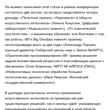
На момент написания этой статьи в рамках конференции
состоялось две сессии, на которых представлено четыре
доклада: «Пилотные проекты «Норникеля» в области
искусственного интеллекта» (Никита Кокуолин, Цифровая
лаборатория «Норильского никеля»); «От классической
геостатистики – к машинному обучению, или Фантазия о том,
как роботы, ИИ и Big Geodata изменят практику
геологоразведки всего за два года» (Александр Паршин,
научный директор Сибирской школы наук о Земле ИрНИТУ);
«Практическое программирование ИИ: пример решения
задачи множественной регрессии и классификации данных с
обучением» (Олег Ковальчук, НИГП АК АЛРОСА (ПАО));
«Нейросетевые технологии обработки больших
геологических данных» (Иван Никулин, Московский
государственный университет).
В докладах рассмотрены аспекты применения
искусственного интеллекта на примерах как уже
существующих решений, так и смелых идей, указывающих
направления дальнейших исследований в этой области.