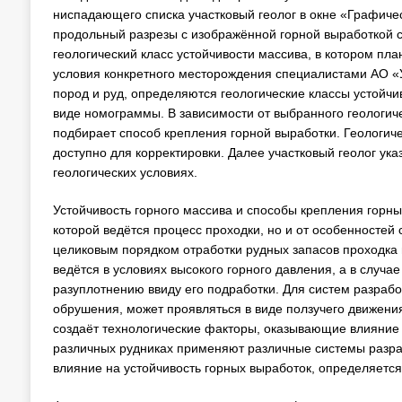
ниспадающего списка участковый геолог в окне «Графиче
продольный разрезы с изображённой горной выработкой с
геологический класс устойчивости массива, в котором пл
условия конкретного месторождения специалистами АО «
пород и руд, определяются геологические классы устойчи
виде номограммы. В зависимости от выбранного геологич
подбирает способ крепления горной выработки. Геологиче
доступно для корректировки. Далее участковый геолог ука
геологических условиях.
Устойчивость горного массива и способы крепления горных
которой ведётся процесс проходки, но и от особенностей
целиковым порядком отработки рудных запасов проходка 
ведётся в условиях высокого горного давления, а в случ
разуплотнению ввиду его подработки. Для систем разраб
обрушения, может проявляться в виде ползучего движения п
создаёт технологические факторы, оказывающие влияние н
различных рудниках применяют различные системы разра
влияние на устойчивость горных выработок, определяется