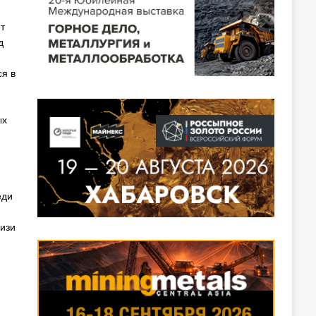
т
д
ся в
ых
еди
изи