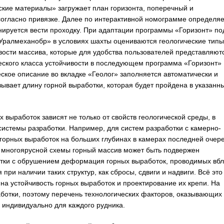
ские материалы» загружает план горизонта, поперечный и
огласно привязке. Далее по интерактивной номограмме определяе
анируется вести проходку. При адаптации программы «Горизонт» по
Уралмеханобр» в условиях шахты оцениваются геологические типы
вости массива, которые для удобства пользователей представляют
еского класса устойчивости в последующем программа «Горизонт»
ское описание во вкладке «Геолог» заполняется автоматически и
зывает длину горной выработки, которая будет пройдена в указанн
 выработок зависят не только от свойств геологической среды, в
 системы разработки. Например, для систем разработки с камерно-
горных выработок на больших глубинах в камерах последней очер
ае многоярусной схемы горный массив может быть подвержен
отки с обрушением деформация горных выработок, проводимых вбл
ри наличии таких структур, как сбросы, сдвиги и надвиги. Всё это
а устойчивость горных выработок и проектирование их крепи. На
ботки, поэтому перечень технологических факторов, оказывающих
 индивидуально для каждого рудника.