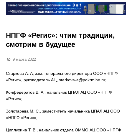
НПГФ «Регис»: чтим традиции,
смотрим в будущее
9 марта 2022
Старкова А. А, зам. генерального директора ООО «НПГФ
«Регис», руководитель АЦ, starkova-a@pokrmine.ru;
Конфедератов В. А., начальник ЦПАЛ АЦ ООО «НПГФ
«Регис»;
Золотарева М. С., заместитель начальника ЦПАЛ АЦ ООО
«НПГФ «Регис»;
Циплухина Т. В., начальник отдела ОММО АЦ ООО «НПГФ