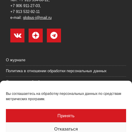
+7 906 911-27-03,
+7 913 532-92-11
e-mail:
globus-j@mail.ru
О журнале
Политика в отношении обработки персональных данных
Согласие на обработку персональных данных
Пользовательское соглашение (оферта)
Вы соглашаетесь на обработку персональных данных по средствам
метрических программ.
Согласие на получение рекламных материалов
Рекламодателям
Принять
Контакты
Отказаться