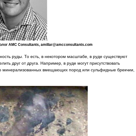
лог AMC Consultants, amillar@amcconsultants.com
ость руды. То есть, в некотором масштабе, в руде существуют
ить друг от друга. Например, в руде могут присутствовать
о минерализованных вмещающих пород или сульфидные брекчии,