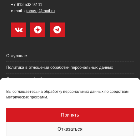
+7 913 532-92-11
e-mail:
globus-j@mail.ru
О журнале
Политика в отношении обработки персональных данных
Согласие на обработку персональных данных
Пользовательское соглашение (оферта)
Вы соглашаетесь на обработку персональных данных по средствам
метрических программ.
Согласие на получение рекламных материалов
Рекламодателям
Принять
Контакты
Отказаться