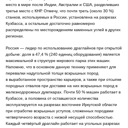
место в мире после Индии, Австралии и США, разделивших
третье место с КНР. Отмечу, что почти треть (около 30 %)
станков, используемых в России, установлена на разрезах
Кузбасса, а остальные достаточно равномерно
распределены по месторождениям каменных углей в других
регионах.
Россия — лидер по использованию драглайнов при открытой
добыче: доля в 47,4 % (240 единиц оборудования) является
максимальной в структуре мирового парка этих машин.
Напомню, что в основном данную технику применяют для
перевалки надугольной толщи вскрышных пород
в выработанное пространство карьеров, а также при отсыпке
породных отвалов при доставке на них вскрышных пород в
железнодорожных думпкарах. Почти 50 % машин работает в
Кузбассе, а половина от оставшегося количества
эксплуатируется на разрезах восточнее Иркутской области
при отработке вскрышных уступов, сложенных породами
четвертичного возраста с низкой несущей способностью.
Каждый четвёртый драглайн работает на угольных разрезах