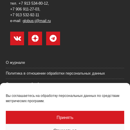
тел. +7 913 534-80-12,
+7 906 911-27-03,
+7 913 532-92-11
e-mail:
globus-j@mail.ru
О журнале
Политика в отношении обработки персональных данных
Согласие на обработку персональных данных
Пользовательское соглашение (оферта)
Вы соглашаетесь на обработку персональных данных по средствам
метрических программ.
Согласие на получение рекламных материалов
Рекламодателям
Принять
Контакты