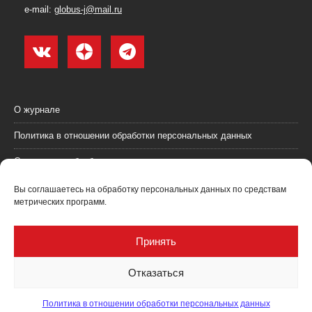
e-mail:
globus-j@mail.ru
О журнале
Политика в отношении обработки персональных данных
Согласие на обработку персональных данных
Пользовательское соглашение (оферта)
Вы соглашаетесь на обработку персональных данных по средствам
метрических программ.
Согласие на получение рекламных материалов
Рекламодателям
Принять
Контакты
Отказаться
Политика в отношении обработки персональных данных
Журнал "Глобус: геология и бизнес" @ 2021. Все права соблюдены.