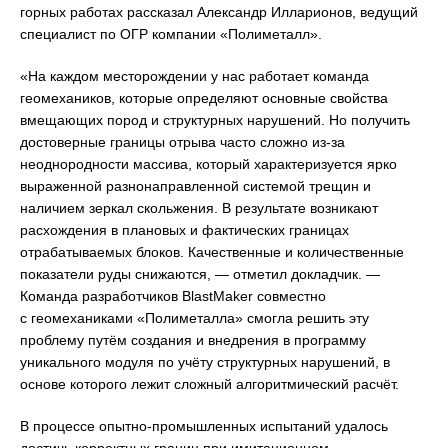
горных работах рассказал Александр Илларионов, ведущий
специалист по ОГР компании «Полиметалл».
«На каждом месторождении у нас работает команда
геомехаников, которые определяют основные свойства
вмещающих пород и структурных нарушений. Но получить
достоверные границы отрыва часто сложно из-за
неоднородности массива, который характеризуется ярко
выраженной разнонаправленной системой трещин и
наличием зеркал скольжения. В результате возникают
расхождения в плановых и фактических границах
отрабатываемых блоков. Качественные и количественные
показатели руды снижаются, — отметил докладчик. —
Команда разработчиков BlastMaker совместно
с геомеханиками «Полиметалла» смогла решить эту
проблему путём создания и внедрения в программу
уникального модуля по учёту структурных нарушений, в
основе которого лежит сложный алгоритмический расчёт.
В процессе опытно-промышленных испытаний удалось
достичь корректных границ при имитационном