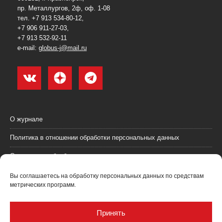
пр. Металлургов, 2ф, оф. 1-08
тел. +7 913 534-80-12,
+7 906 911-27-03,
+7 913 532-92-11
e-mail:
globus-j@mail.ru
О журнале
Политика в отношении обработки персональных данных
Согласие на обработку персональных данных
Пользовательское соглашение (оферта)
Вы соглашаетесь на обработку персональных данных по средствам
метрических программ.
Согласие на получение рекламных материалов
Рекламодателям
Принять