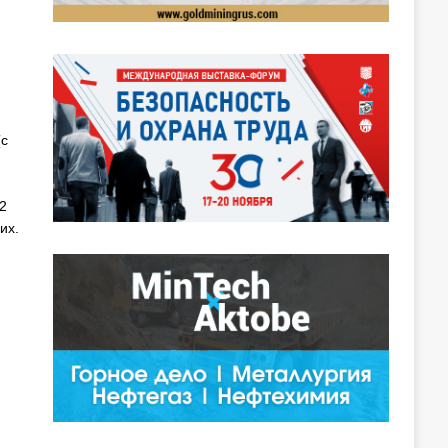
(с
2
их.