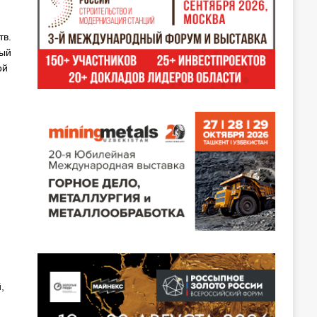
тв.
ный
ой
,