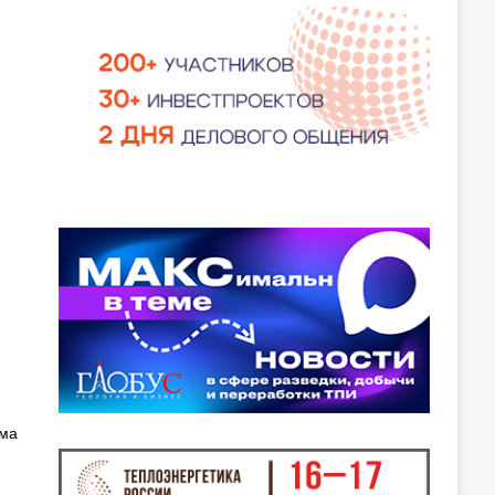
и
ема