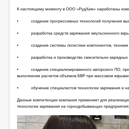
К настоящему моменту в ООО «РудХим» наработаны ком
• создание прогрессивных технологий получения высо
• разработка средств заряжания эмульсионного взрывч
• создание системы логистики компонентов, техники и
• разработка и производство смесительно-зарядных п
• создание специализированного авторского ПО, при п
выполнение расчетов объемов БВР при массовом взрыван
• обучение специалистов технологии заряжания и нав
Данные компетенции компания применяет для реализации
технологии заряжания на горнодобывающих предприятиях