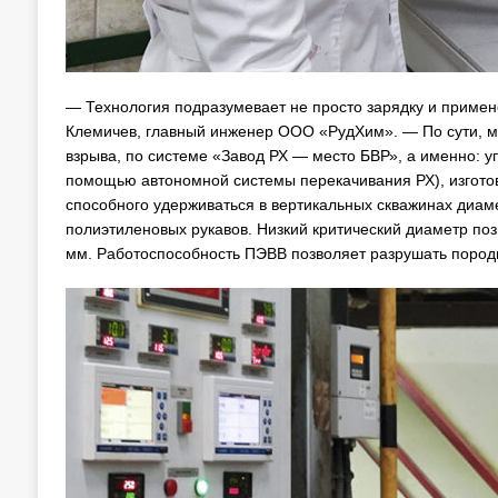
— Технология подразумевает не просто зарядку и приме
Клемичев, главный инженер ООО «РудХим». — По сути, мы
взрыва, по системе «Завод РХ — место БВР», а именно: уп
помощью автономной системы перекачивания РХ), изгото
способного удерживаться в вертикальных скважинах диам
полиэтиленовых рукавов. Низкий критический диаметр по
мм. Работоспособность ПЭВВ позволяет разрушать пород