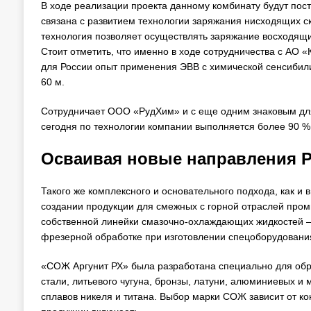
В ходе реализации проекта данному комбинату будут пос
связана с развитием технологии заряжания нисходящих с
технология позволяет осуществлять заряжание восходящ
Стоит отметить, что именно в ходе сотрудничества с А
для России опыт применения ЭВВ с химической сенсибил
60 м.
Сотрудничает ООО «РудХим» и с еще одним знаковым для
сегодня по технологии компании выполняется более 90 % 
Осваивая новые направления Р
Такого же комплексного и основательного подхода, как и
создании продукции для смежных с горной отраслей пром
собственной линейки смазочно-охлаждающих жидкостей 
фрезерной обработке при изготовлении спецоборудования
«СОЖ Аргунит РХ» была разработана специально для обр
стали, литьевого чугуна, бронзы, латуни, алюминиевых и
сплавов никеля и титана. Выбор марки СОЖ зависит от к