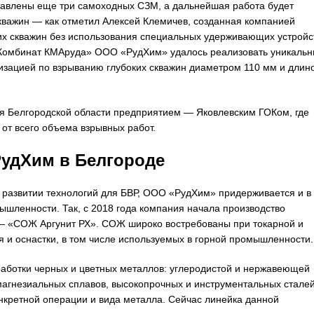
тавлены еще три самоходных СЗМ, а дальнейшая работа будет
кважин — как отметил Алексей Клемичев, созданная компанией
их скважин без использования специальных удерживающих устройс
О «Комбинат КМАруда» ООО «РудХим» удалось реализовать уникаль
изацией по взрыванию глубоких скважин диаметром 110 мм и длин
 Белгородской области предприятием — Яковлевским ГОКом, где
от всего объема взрывных работ.
удХим в Белгороде
 в развитии технологий для БВР, ООО «РудХим» придерживается и в
ышленности. Так, с 2018 года компания начала производство
— «СОЖ Аргунит РХ». СОЖ широко востребованы при токарной и
 и оснастки, в том числе используемых в горной промышленности.
аботки черных и цветных металлов: углеродистой и нержавеющей
 магнезиальных сплавов, высокопрочных и инструментальных сталей
онкретной операции и вида металла. Сейчас линейка данной