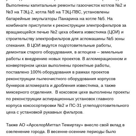
Выполнены капитальные ремонты газоочисток котлов №2 и
№3 на ТЭЦ-2, котла №8 на ТЭЦ-ПВС, установлены
батарейные эмульгаторы Панарина на котле №5. На
комбинате приступили к реконструкции электрофильтров за
вращающейся печью №2 цеха обжига известняка (ЦОИ) и
строительству электрофильтров для агломашины №5 зоны
спекания. В ЦОИ ведутся подготовительные работы,
демонтаж старого оборудования, в аглоцехе – земельные
работы к внедрению новых проектов. В агломерационном и
конвертерном цехах выполнены проектные работы,
поставлено 100% оборудования в рамках проектов
реконструкции пылеочистного оборудования корпусов
бункеров агломерата и дробления известняка, а также
миксерного отделения. В коксовом цехе выполнены проекты
по реконструкции аспирационных установок главного
корпуса коксосортировки №2 и ПС-31 углеподготовительного
цеха с установкой рукавных фильтров.
Также АО «АрселорМиттал Темиртау» внесло свой вклад в
озеленение города. В весенне-осенние периоды было