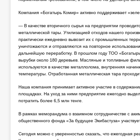
Компания «Богатырь Комир» активно поддерживает «зелен
— В качестве вторичного сырья на предприятии проводитс
металлической тары. Утилизацией отходов нашего произв
практически ежедневно вывозит их с промышленных терр
уничтожаются и отправляются на повторное использовани
дальнейшую переработку. В прошлом году ТОО «Богатырь 
вырубки около 180 деревьев. Масляные и топливные филь
используются в качестве металлолома, внутренняя начин
температуры. Отработанная металлическая тара проходит
Наша компания принимает активное участие в содержани
площадках. На уход за ними предприятие ежегодно выделя
потратить более 6,5 млн тенге.
В рамках меморандума о взаимном сотрудничестве с аки
общественного фонда «За будущее Экибастуза» участвует 
Сегодня можно с уверенностью сказать, что ежегодная р