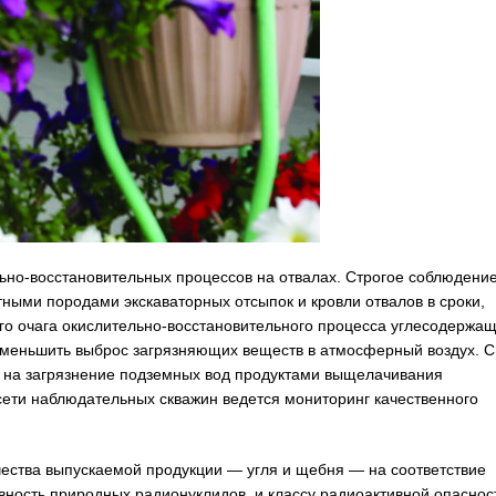
ьно-восстановительных процессов на отвалах. Строгое соблюдени
ными породами экскаваторных отсыпок и кровли отвалов в сроки,
 очага окислительно-восстановительного процесса углесодержа
 уменьшить выброс загрязняющих веществ в атмосферный воздух. С
 на загрязнение подземных вод продуктами выщелачивания
ети наблюдательных скважин ведется мониторинг качественного
ества выпускаемой продукции — угля и щебня — на соответствие
вность природных радионуклидов, и классу радиоактивной опаснос