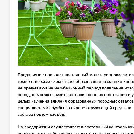
Предприятие проводит постоянный мониторинг окислител
технологических схем отвалообразования, изоляция инерт
не превышающие инкубационный период появления нового
пород, помогают снизить интенсивность их протекания и
целью изучения влияния образованных породных отвалов
специалистами службы по охране окружающей среды по с
состава подземных вод.
На предприятии осуществляется постоянный контроль кач
нормативным требованиям, в том числе на удельную акти