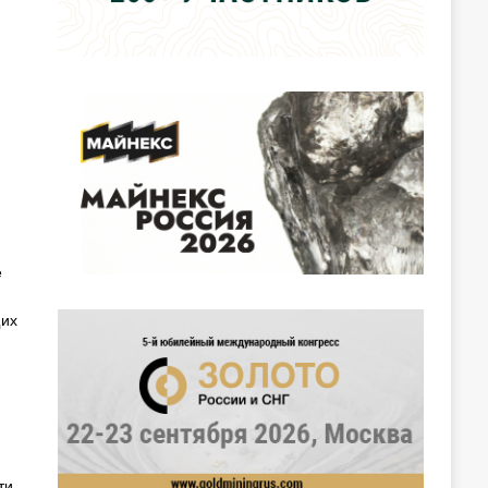
е
щих
ти.