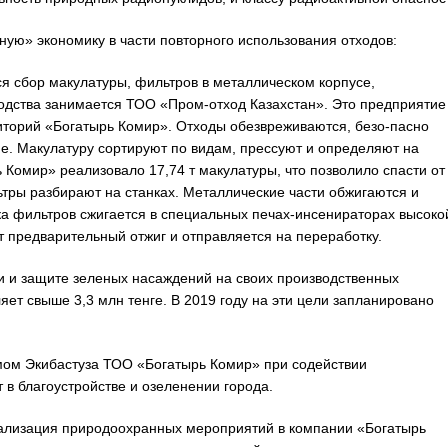
ую» экономику в части повторного использования отходов:
я сбор макулатуры, фильтров в металлическом корпусе,
одства занимается ТОО «Пром-отход Казахстан». Это предприятие
иторий «Богатырь Комир». Отходы обезвреживаются, безо-пасно
е. Макулатуру сортируют по видам, прессуют и определяют на
Комир» реализовало 17,74 т макулатуры, что позволило спасти от
тры разбирают на станках. Металлические части обжигаются и
ка фильтров сжигается в специальных печах-инсенираторах высоко
 предварительный отжиг и отправляется на переработку.
и и защите зеленых насаждений на своих производственных
ет свыше 3,3 млн тенге. В 2019 году на эти цели запланировано
мом Экибастуза ТОО «Богатырь Комир» при содействии
в благоустройстве и озеленении города.
еализация природоохранных мероприятий в компании «Богатырь