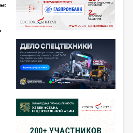
ных
х