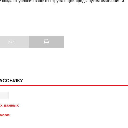
у создают условия защиты окружающей среды путем смягчения и
РАССЫЛКУ
х данных
иалов