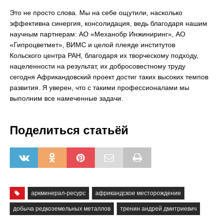
Это не просто слова. Мы на себе ощутили, насколько
эффективна синергия, консолидация, ведь благодаря нашим
научным партнерам: АО «Механобр Инжиниринг», АО
«Гипроцветмет», ВИМС и целой плеяде институтов
Кольского центра РАН, благодаря их творческому подходу,
нацеленности на результат, их добросовестному труду
сегодня Африкандовский проект достиг таких высоких темпов
развития. Я уверен, что с такими профессионалами мы
выполним все намеченные задачи.
Поделиться статьёй
аркминерал-ресурс
африкандское месторождение
добыча редкоземельных металлов
тренин андрей дмитриевич