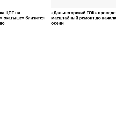
ка ЦПТ на
«Дальнегорский ГОК» проведе
м окатыше» близится
масштабный ремонт до начал
ию
осени