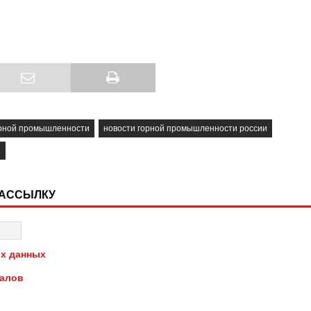
орной промышленности
новости горной промышленности россии
и
РАССЫЛКУ
х данных
иалов