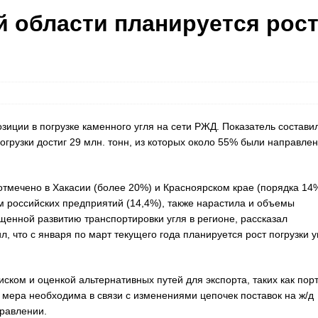
ой области планируется рос
иции в погрузке каменного угля на сети РЖД. Показатель состави
огрузки достиг 29 млн. тонн, из которых около 55% были направле
отмечено в Хакасии (более 20%) и Красноярском крае (порядка 14%
м российских предприятий (14,4%), также нарастила и объемы
ященной развитию транспортировки угля в регионе, рассказал
 что с января по март текущего года планируется рост погрузки у
иском и оценкой альтернативных путей для экспорта, таких как пор
 мера необходима в связи с изменениями цепочек поставок на ж/д
правлении.