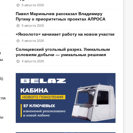
6 августа 2026
т
Павел Маринычев рассказал Владимиру
Путину о приоритетных проектах АЛРОСА
5 августа 2026
«Янзолото» начинает работу на новом участке
4 августа 2026
Солнцевский угольный разрез. Уникальным
л
условиям добычи — уникальные решения
ны
4 августа 2026
).
гля
ты