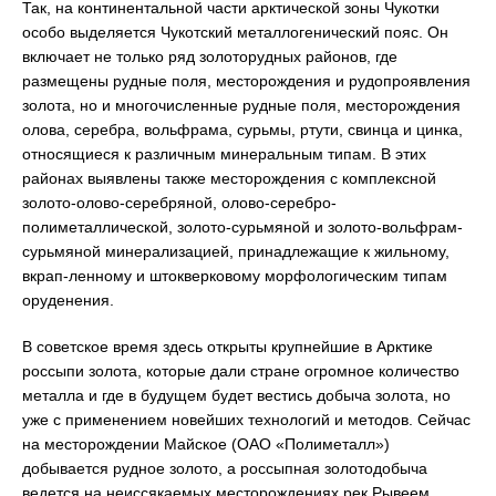
Так, на континентальной части арктической зоны Чукотки
особо выделяется Чукотский металлогенический пояс. Он
включает не только ряд золоторудных районов, где
размещены рудные поля, месторождения и рудопроявления
золота, но и многочисленные рудные поля, месторождения
олова, серебра, вольфрама, сурьмы, ртути, свинца и цинка,
относящиеся к различным минеральным типам. В этих
районах выявлены также месторождения с комплексной
золото-олово-серебряной, олово-серебро-
полиметаллической, золото-сурьмяной и золото-вольфрам-
сурьмяной минерализацией, принадлежащие к жильному,
вкрап-ленному и штокверковому морфологическим типам
оруденения.
В советское время здесь открыты крупнейшие в Арктике
россыпи золота, которые дали стране огромное количество
металла и где в будущем будет вестись добыча золота, но
уже с применением новейших технологий и методов. Сейчас
на месторождении Майское (ОАО «Полиметалл»)
добывается рудное золото, а россыпная золотодобыча
ведется на неиссякаемых месторождениях рек Рывеем,