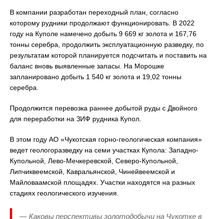
В компании разработан переходный план, согласно
которому рудники продолжают функционировать. В 2022
году на Куполе намечено добыть 9 669 кг золота и 167,76
тонны серебра, продолжить эксплуатационную разведку, по
результатам которой планируется подсчитать и поставить на
баланс вновь выявленные запасы. На Морошке
запланировано добыть 1 540 кг золота и 19,02 тонны
серебра.
Продолжится перевозка раннее добытой руды с Двойного
для переработки на ЗИФ рудника Купол.
В этом году АО «Чукотская горно-геологическая компания»
ведет геологоразведку на семи участках Купола: Западно-
Купольной, Лево-Мечкеревской, Северо-Купольной,
Липчиквеемской, Кавральянской, Чинейвеемской и
Майловаамской площадях. Участки находятся на разных
стадиях геологического изучения.
— Каковы перспективы золотодобычи на Чукотке в