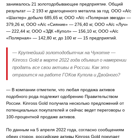
занималось 21 золотодобывающее предприятие. Общий
результат — 2 193 кг драгоценного металла за год. ООО «А/с
«Шахтер» добыло 685,65 кг, ООО «А/с «Полярная звезда» —
379,26 кг, ООО «А/с «Сияние» — 276,40 кг, ООО «А/с «Луч»
— 222,44 кг, ООО «ЗДК «Купол» — 156,10 кг, ООО «А/с
«Полярная» — 142,80 кг, до 100 кг — 15 предприятий.
— Крупнейший золотодобытчик на Чукотке —
Kinross Gold в марте 2022 года объявил о намерении
продать все свои активы в России. Как это
отразится на работе ГОКов Купола и Двойного?
—­ В компании отметили, что любая продажа активов
подобного рода подлежит одобрению Правительством
России. Kinross Gold получила несколько предложений от
потенциальных покупателей и сейчас ведет переговоры о
100-процентной продаже активов.
По данным на 5 апреля 2022 года, согласно сообщениям
обеих сторон, российские активы Kinross Gold покупает