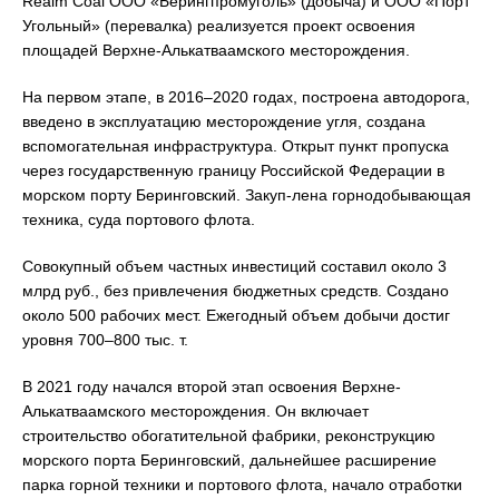
Realm Coal ООО «Берингпромуголь» (добыча) и ООО «Порт
Угольный» (перевалка) реализуется проект освоения
площадей Верхне-Алькатваамского месторождения.
На первом этапе, в 2016–2020 годах, построена автодорога,
введено в эксплуатацию месторождение угля, создана
вспомогательная инфраструктура. Открыт пункт пропуска
через государственную границу Российской Федерации в
морском порту Беринговский. Закуп-лена горнодобывающая
техника, суда портового флота.
Совокупный объем частных инвестиций составил около 3
млрд руб., без привлечения бюджетных средств. Создано
около 500 рабочих мест. Ежегодный объем добычи достиг
уровня 700–800 тыс. т.
В 2021 году начался второй этап освоения Верхне-
Алькатваамского месторождения. Он включает
строительство обогатительной фабрики, реконструкцию
морского порта Беринговский, дальнейшее расширение
парка горной техники и портового флота, начало отработки