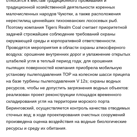
относится к местам традиционного проживания и
традиционной хозяйственной деятельности коренных
малочисленных народов Чукотки, а также расположения
нерестилищ ценнейших тихоокеанских лососевых рыб.
Поэтому компания Tigers Realm Coal считает приоритетной
задачей строжайшее соблюдение требований охраны
окружающей среды и корпоративной ответственности.
Проводятся мероприятия в области охраны атмосферного
воздуха: орошение внутренних дорог и увлажнение открытых
штабелей угля в теплый период года; для орошения
пылящих поверхностей компания приобрела мобильную
установку пылеподавления ТОР на колесном шасси прицепа
на базе турбины пылеподавления V 12s; охраны водных
ресурсов, чтобы не допустить загрязнения водных объектов:
реализован проект реконструкции площадок временного
складирования угля на территории морского порта
Беринговский, осуществляется контроль качества отводимых
сточных вод; в ходе проектирования очистных сооружений
произведена оценка воздействия на водные биологические
ресурсы и среду их обитания.