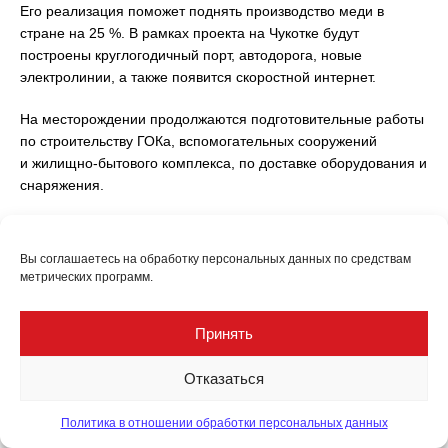
Его реализация поможет поднять производство меди в
стране на 25 %. В рамках проекта на Чукотке будут
построены круглогодичный порт, автодорога, новые
электролинии, а также появится скоростной интернет.
На месторождении продолжаются подготовительные работы
по строительству ГОКа, вспомогательных сооружений
и жилищно-бытового комплекса, по доставке оборудования и
снаряжения.
Груз для дальнейшей реализации масштабного
инвестиционного проекта по освоению Баимской рудной
Вы соглашаетесь на обработку персональных данных по средствам
зоны был доставлен по Северному морскому пути с
метрических программ.
помощью теплохода «Арктика». Только за прошлый год по
СМП перевезено более 33,5 млн т груза. Это стало
Принять
абсолютным рекордом. Ожидается, что дальнейшее
освоение месторождения Песчанка увеличит грузопоток по
Отказаться
Севморпути на 2 млн т.
Вопросы энергоснабжения Баимского ГОКа решены путем
Политика в отношении обработки персональных данных
размещения на мысе Наглейнын четырех