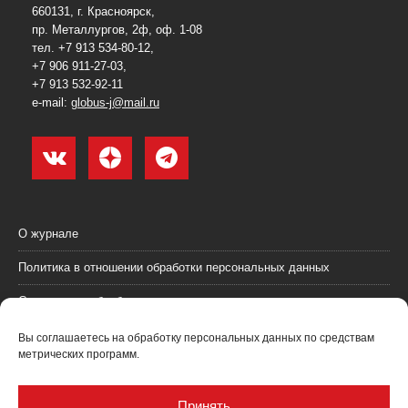
660131, г. Красноярск,
пр. Металлургов, 2ф, оф. 1-08
тел. +7 913 534-80-12,
+7 906 911-27-03,
+7 913 532-92-11
e-mail:
globus-j@mail.ru
О журнале
Политика в отношении обработки персональных данных
Согласие на обработку персональных данных
Пользовательское соглашение (оферта)
Вы соглашаетесь на обработку персональных данных по средствам
метрических программ.
Согласие на получение рекламных материалов
Рекламодателям
Принять