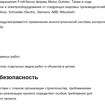
азрешения FrothSense фирмы Metso Outotec. Также в ходе
кое и электрооборудование от следующих мировых производителей
ss; Sсhneider Electric; Siemens; ABB; Mitsubishi.
редусматривается применение многоступенчатой системы контрол
бя:
ажных работ;
ов, отдельных видов работ и объектов в целом.
безопасность
ствии с планом организации строительства, требованиями
лан реализации проекта определяет особые требования для
го проекта.