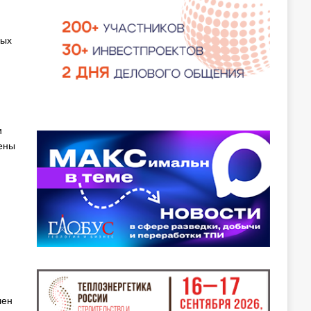
ных
и
ены
лен