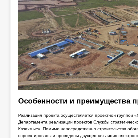
Особенности и преимущества п
Реализация проекта осуществляется проектной группой 
Департамента реализации проектов Службы стратегическо
Казахмыс». Помимо непосредственно строительства обога
спроектированы и проведены двухцепная линия электропе