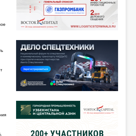
ное
ть
т
ния
.