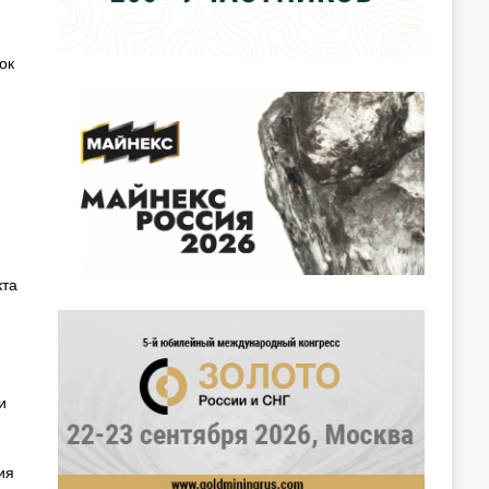
ок
кта
и
ия