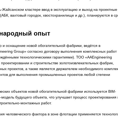
-Жайсанском кластере ввод в эксплуатацию и выход на проектные
АБК, вахтовый городок, хвостохранилище и др.), планируются в ср
ународный опыт
р и оснащение новой обогатительной фабрики, ведётся в
neering Group» согласно договору выполнения комплексных работ
ерждёнными технологическими гарантиями). ТОО «AAEngineering
проектировании и строительстве золотоизвлекательных фабрик,
ных проектов, а также является держателем необходимого компле
ентов для выполнения промышленных проектов любой степени
ческих объектов новой обогатительной фабрики используется BIM-
-модель будущего объекта, что улучшает процесс проектирования 
строительно-монтажных работ.
ия человеческого фактора в зоне флотации применяется технолог