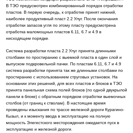
В ТЭО предусмотрен комбинированный порядок отработки
пластов. В первую очередь, к отработке принят нижний,
наиболее продуктивный пласт 2.2 Улуг. После окончания
отработки запасов угля по этому пласту предусмотрена
отработка маломощных пластов 6.11, 6.7 и 4.9 в
нисходящем порядке.
Система разработки пласта 2.2 Улуг принята длинными
столбами по простиранию с выемкой пласта в один слой и
выпуском подкровельной пачки. По пластам 6.11, 6.7 и 4.9
система разработки принята так же длинными столбами по
простиранию с использованием струговых установок. На
основании этих решений, для всех пластов и блоков в ТЭО
принята панельная схема полей блоков (по одной двукрылой
панели в блоке) с обратным порядком отработки выемочных
столбов (от границ к стволам). В настоящее время
проведены изыскания по трассе железной дороги Курагино-
Кызыл, и к моменту ввода в эксплуатацию на полную
мощность Элегестского месторождения ожидается пуск в
эксплуатацию и железной дороги.