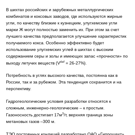
В шихтах российских и зарубежных металлургических
комбинатов и кок­совых заводов, где используются жирные
угли, по качеству близкие к кузнец­ким, улугхемские угли
марки Ж могут полностью заменить их. При этом за счет
лучшего качества предполагается улучшение характеристик
получаемого кокса. Особенно эффективно будет
использование улугхемских углей в шихтах с высоким
содержанием серы и золы и имеющих запас «прочности» по
daf
выходу летучих веществ (V
= 26-27%).
Потребность в углях высокого качества, постоянна как в
России, так и за рубежом. Эта тенденция сохранится и на
перспективу.
Гидрогеологические условия разработки относятся к
сложным, инженерно-геологические – к простым.
3
Газоносность достигает 17м
/т, верхняя граница зоны
метановых газов –300 м.
ТЭО постоянных кондиций разработано ОАО «Гипрошахт».