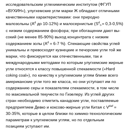
исследовательским углехимическим институтом (ФГУП
«ВУХИН»), улугхемские угли марки Ж обладают отличными
качественными харак­теристиками: они природно
d
d
малозольны (A
до 10-12%) и малосернистые (S
,= 0,3-0,5%)
t
с низким содержанием фосфора; при обогащении дают вы­
сокий (не менее 85-90%) выход концентрата с низким
d
содержанием золы (A
= 6-7 %). Спекающие свойства углей
уникальны и превосходят кузнецкие и печорские угли той же
марки, что фиксируется как отечественными, так и
международными методами по которым улугхемские жирные
угли относятся к классу повышенной спекаемости («Hard
coking coal»), по качеству к улугхемским углям ближе всего
американские угли того же класса, но они уступают им по
содержанию серы и показателям спекаемости, в том числе
по максимальной текучести по Гизелеру. Из углей других
стран необходимо отметить канадские угли, поставляемые
daf
предприятием Девко и коксово-жирные угли Китая с V
=
30-35%, которые в целом близки по химико-технологическим
параметрам к улугхем­ским углям, но по отдельным
позициям уступают им.