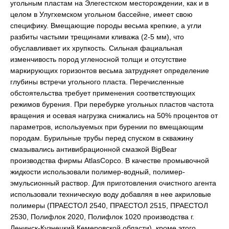
угольным пластам на Элегестском месторождении, как и в
целом в Улугхемском угольном бассейне, имеет свою
специфику. Вмещающие породы весьма крепкие, а угли
разбиты частыми трещинами кливажа (2-5 мм), что
обуславливает их хрупкость. Сильная фациальная
изменчивость пород угленосной толщи и отсутствие
маркирующих горизонтов весьма затрудняет определение
глубины встречи угольного пласта. Перечисленные
обстоятельства требует применения соответствующих
режимов бурения. При перебурке угольных пластов частота
вращения и осевая нагрузка снижались на 50% процентов от
параметров, используемых при бурении по вмещающим
породам. Бурильные трубы перед спуском в скважину
смазывались антивибрационной смазкой BigBear
производства фирмы AtlasCopco. В качестве промывочной
жидкости использовали полимер-водный, полимер-
эмульсионный раствор. Для приготовления очистного агента
использовали техническую воду добавляя в нее акриловые
полимеры (ПРАЕСТОЛ 2540, ПРАЕСТОЛ 2515, ПРАЕСТОЛ
2530, Полифлок 2020, Полифлок 1020 производства г.
Ленинск-Кузнецкий Кемеровской области), кроме этого