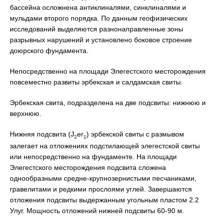
бассейна осложнена антиклиналями, синклиналями и
мульдами второго порядка. По данным геофизических
исследований выделяются разнонаправленные зоны
разрывных нарушений и установлено боковое строение
доюрского фундамента.
Непосредственно на площади Элегестского месторождения
повсеместно развиты эрбекская и салдамская свиты.
Эрбекская свита, подразделена на две подсвиты: нижнюю и
верхнюю.
Нижняя подсвита (J
er
) эрбекской свиты с размывом
2
1
залегает на отложениях подстилающей элегестской свиты
или непосредственно на фундаменте. На площади
Элегестского месторождения подсвита сложена
однообразными средне-крупнозернистыми песчаниками,
гравелитами и редкими прослоями углей. Завершаются
отложения подсвиты выдержанным угольным пластом 2.2
Улуг. Мощность отложений нижней подсвиты 60-90 м.