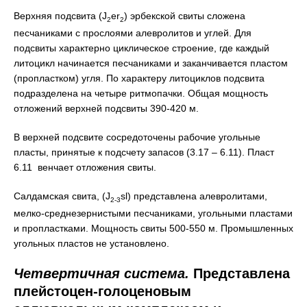
Верхняя подсвита (J
er
) эрбекской свиты сложена
2
2
песчаниками с прослоями алевролитов и углей. Для
подсвиты характерно циклическое строение, где каждый
литоцикл начинается песчаниками и заканчивается пластом
(пропластком) угля. По характеру литоциклов подсвита
подразделена на четыре ритмопачки. Общая мощность
отложений верхней подсвиты 390-420 м.
В верхней подсвите сосредоточены рабочие угольные
пласты, принятые к подсчету запасов (3.17 – 6.11). Пласт
6.11 венчает отложения свиты.
Салдамская свита, (J
sl) представлена алевролитами,
2-3
мелко-среднезернистыми песчаниками, угольными пластами
и пропластками. Мощность свиты 500-550 м. Промышленных
угольных пластов не установлено.
Четвертичная система.
Представлена
плейстоцен-голоценовым