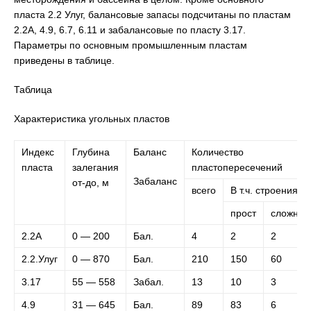
пласта 2.2 Улуг, балансовые запасы подсчитаны по пластам
2.2А, 4.9, 6.7, 6.11 и забалансовые по пласту 3.17.
Параметры по основным промышленным пластам
приведены в таблице.
Таблица
Характеристика угольных пластов
Индекс
Глубина
Баланс
Количество
пласта
залегания
пластопересечений
Забаланс
от-до, м
всего
В т.ч. строения
прост
сложн.
2.2А
0 — 200
Бал.
4
2
2
2.2.Улуг
0 — 870
Бал.
210
150
60
3.17
55 — 558
Забал.
13
10
3
4.9
31 — 645
Бал.
89
83
6