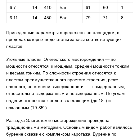
6.7
14 — 410
Бал.
61
60
1
6.11
14 — 450
Бал
79
71
8
Приведенные параметры определены по площадям, в
пределах которых подсчитаны запасы соответствующих
пластов.
Угольные пласты Элегестского месторождения — по
мощности относятся к мощным, средней мощности тонким
и весьма тонким. По сложности строения относятся к
пластам преимущественного простого строения, реже
сложного, по степени выдержанности — к выдержанным,
относительно выдержанным и невыдержанным. По углам
о
падения относятся к пологозалегающим (до 18
) и
о
наклонным (19-35
).
Разведка Элегестского месторождения проведена
традиционными методами. Основным видом работ являлось
бурение скважин с комплексом каротажа. Бурение по