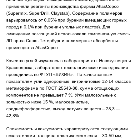
применяли реагенты производства фирмы AtlasCopco
(Supermix, SuperDrill, Claystab). Содержание полимеров
варьировалось от 0,05% при бурении вмещающих горных
пород и 0,1% при бурении угольных пластов). Для
ликвидации поглощений использовали тампонажную смесь
ЛП пр-ва Санкт-Петербург и полимерные абсорбенты
производства AtlasCopco.
Качество углей изучалось в лабораториях гг. Новокузнецка и
Красноярска, лабораторно-технологические исследования
проводились во ФГУП «ВУХИН». По качественным
показателям угли однородные, витринитовые 12-14 классов
метаморфизма по ГОСТ 25543-88, сумма отощающих
компонентов не превышает 7 %. Угли малозольные с
зольностью ниже 15 %, малосернистые,
среднефосфористые, выход летучих веществ – 28,3 —
42,8%.
Спекаемость и коксуемость характеризуются следующими
показателями: толщина пластического слоя – 30-50 мм,