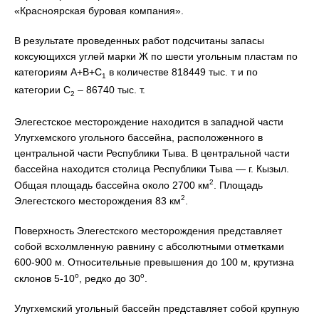
«Красноярская буровая компания».
В результате проведенных работ подсчитаны запасы
коксующихся углей марки Ж по шести угольным пластам по
категориям А+В+С
в количестве 818449 тыс. т и по
1
категории С
– 86740 тыс. т.
2
Элегестское месторождение находится в западной части
Улугхемского угольного бассейна, расположенного в
центральной части Республики Тыва. В центральной части
бассейна находится столица Республики Тыва — г. Кызыл.
2
Общая площадь бассейна около 2700 км
. Площадь
2
Элегестского месторождения 83 км
.
Поверхность Элегестского месторождения представляет
собой всхолмленную равнину с абсолютными отметками
600-900 м. Относительные превышения до 100 м, крутизна
о
о
склонов 5-10
, редко до 30
.
Улугхемский угольный бассейн представляет собой крупную