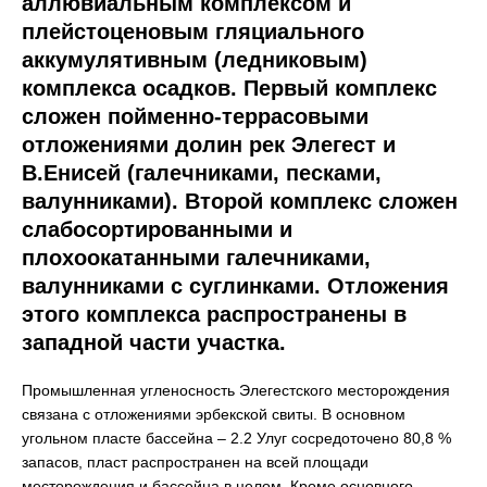
аллювиальным комплексом и
плейстоценовым гляциального
аккумулятивным (ледниковым)
комплекса осадков. Первый комплекс
сложен пойменно-террасовыми
отложениями долин рек Элегест и
В.Енисей (галечниками, песками,
валунниками). Второй комплекс сложен
слабосортированными и
плохоокатанными галечниками,
валунниками с суглинками. Отложения
этого комплекса распространены в
западной части участка.
Промышленная угленосность Элегестского месторождения
связана с отложениями эрбекской свиты. В основном
угольном пласте бассейна – 2.2 Улуг сосредоточено 80,8 %
запасов, пласт распространен на всей площади
месторождения и бассейна в целом. Кроме основного