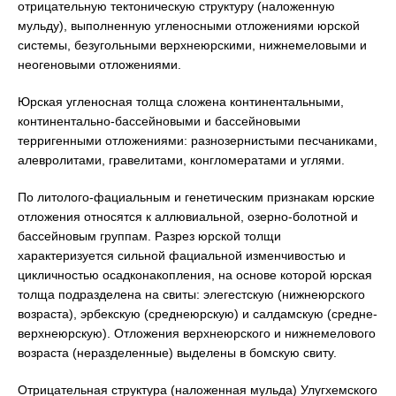
отрицательную тектоническую структуру (наложенную
мульду), выполненную угленосными отложениями юрской
системы, безугольными верхнеюрскими, нижнемеловыми и
неогеновыми отложениями.
Юрская угленосная толща сложена континентальными,
континентально-бассейновыми и бассейновыми
терригенными отложениями: разнозернистыми песчаниками,
алевролитами, гравелитами, конгломератами и углями.
По литолого-фациальным и генетическим признакам юрские
отложения относятся к аллювиальной, озерно-болотной и
бассейновым группам. Разрез юрской толщи
характеризуется сильной фациальной изменчивостью и
цикличностью осадконакопления, на основе которой юрская
толща подразделена на свиты: элегестскую (нижнеюрского
возраста), эрбекскую (среднеюрскую) и салдамскую (средне-
верхнеюрскую). Отложения верхнеюрского и нижнемелового
возраста (неразделенные) выделены в бомскую свиту.
Отрицательная структура (наложенная мульда) Улугхемского