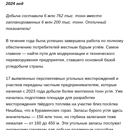
2024 год
Добыча составила 6 млн 762 тыс. тонн вместо
запланированных 6 млн 200 тыс. тонн. Отличный
показатель!
В течение года была успешно завершена работа по полному
обеспечению потребителей местным бурым углём. Самое
главное — найти пути для модернизации и технического
перевооружения предприятия, ставшего основной базой
угледобычи страны.
17 выявленных перспективных угольных месторождений и
участков переданы частным предпринимателям, которые
начиная с 2023 года добыли более миллиона тонн угля. Уже
началась подготовка площади для разработки
месторождения твёрдого топлива на участке близ посёлка
Нишбаш, что в Кураминских горах. Запасы бурого угля здесь
значительны — 156 млн тонн, но глубина залегания тоже
немалая — от 160 до 450 м. Эти угольные запасы послужат
ангренским горнякам для добычи подземным способом.