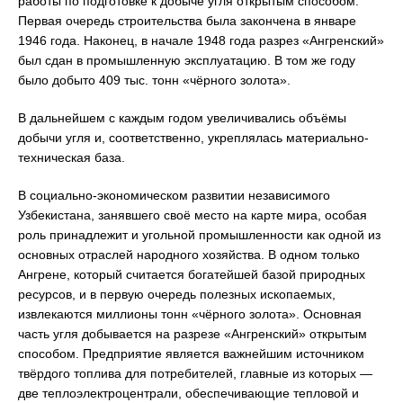
работы по подготовке к добыче угля открытым способом.
Первая очередь строительства была закончена в январе
1946 года. Наконец, в начале 1948 года разрез «Ангренский»
был сдан в промышленную эксплуатацию. В том же году
было добыто 409 тыс. тонн «чёрного золота».
В дальнейшем с каждым годом увеличивались объёмы
добычи угля и, соответственно, укреплялась материально-
техническая база.
В социально-экономическом развитии независимого
Узбекистана, занявшего своё место на карте мира, особая
роль принадлежит и угольной промышленности как одной из
основных отраслей народного хозяйства. В одном только
Ангрене, который считается богатейшей базой природных
ресурсов, и в первую очередь полезных ископаемых,
извлекаются миллионы тонн «чёрного золота». Основная
часть угля добывается на разрезе «Ангренский» открытым
способом. Предприятие является важнейшим источником
твёрдого топлива для потребителей, главные из которых —
две теплоэлектроцентрали, обеспечивающие тепловой и