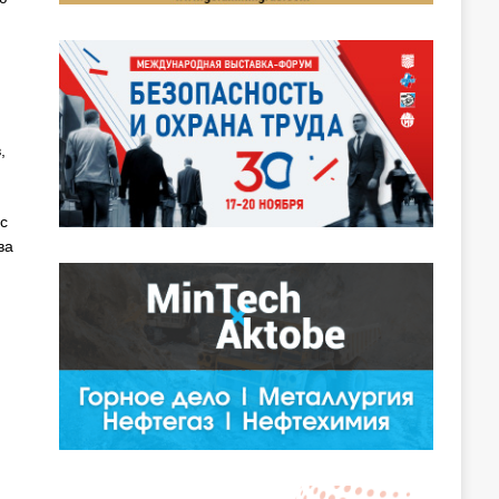
,
с
ва