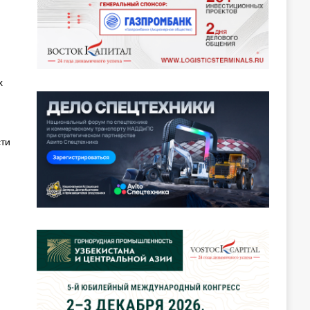
х
сти