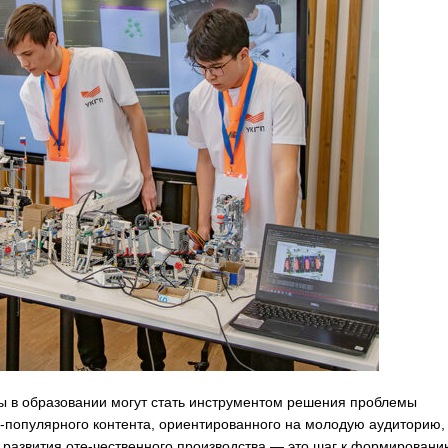
ы в образовании могут стать инструментом решения проблемы
-популярного контента, ориентированного на молодую аудиторию,
 развития оте-чественного производства — это шаг к формировани