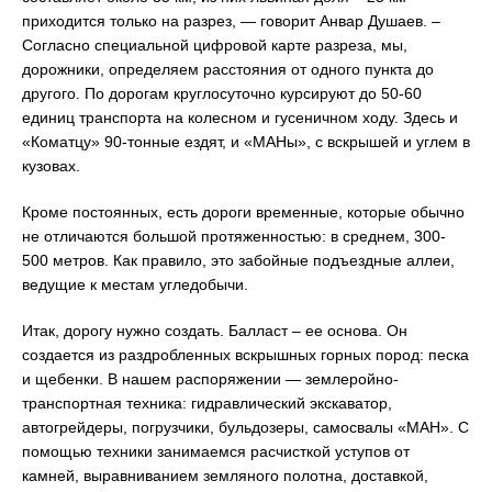
приходится только на разрез, — говорит Анвар Душаев. –
Согласно специальной цифровой карте разреза, мы,
дорожники, определяем расстояния от одного пункта до
другого. По дорогам круглосуточно курсируют до 50-60
единиц транспорта на колесном и гусеничном ходу. Здесь и
«Коматцу» 90-тонные ездят, и «МАНы», с вскрышей и углем в
кузовах.
Кроме постоянных, есть дороги временные, которые обычно
не отличаются большой протяженностью: в среднем, 300-
500 метров. Как правило, это забойные подъездные аллеи,
ведущие к местам угледобычи.
Итак, дорогу нужно создать. Балласт – ее основа. Он
создается из раздробленных вскрышных горных пород: песка
и щебенки. В нашем распоряжении — землеройно-
транспортная техника: гидравлический экскаватор,
автогрейдеры, погрузчики, бульдозеры, самосвалы «МАН». С
помощью техники занимаемся расчисткой уступов от
камней, выравниванием земляного полотна, доставкой,