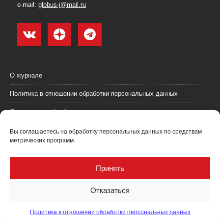
e-mail:
globus-j@mail.ru
О журнале
Политика в отношении обработки персональных данных
Согласие на обработку персональных данных
Пользовательское соглашение (оферта)
Вы соглашаетесь на обработку персональных данных по средствам
метрических программ.
Согласие на получение рекламных материалов
Рекламодателям
Принять
Контакты
Отказаться
Политика в отношении обработки персональных данных
Журнал "Глобус: геология и бизнес" @ 2021. Все права соблюдены.