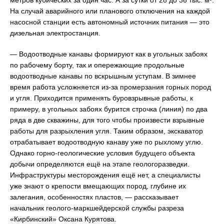
метров кубических за один час. А за сутки от 28 до 36 тыс. м³.
На случай аварийного или планового отключения на каждой
насосной станции есть автономный источник питания — это
дизельная электростанция.
— Водоотводные канавы формируют как в угольных забоях
по рабочему борту, так и опережающие продольные
водоотводные канавы по вскрышным уступам. В зимнее
время работа усложняется из-за промерзания горных пород
и угля. Приходится применять буровзрывные работы, к
примеру, в угольных забоях бурится строчка (линия) по два
ряда в две скважины, для того чтобы произвести взрывные
работы для разрыхления угля. Таким образом, экскаватор
отрабатывает водоотводную канаву уже по рыхлому углю.
Однако горно-геологические условия будущего объекта
добычи определяются ещё на этапе геологоразведки.
Инфраструктуры месторождения ещё нет, а специалисты
уже знают о крепости вмещающих пород, глубине их
залегания, особенностях пластов, — рассказывает
начальник геолого-маркшейдерской службы разреза
«Кирбинский» Оксана Курятова.