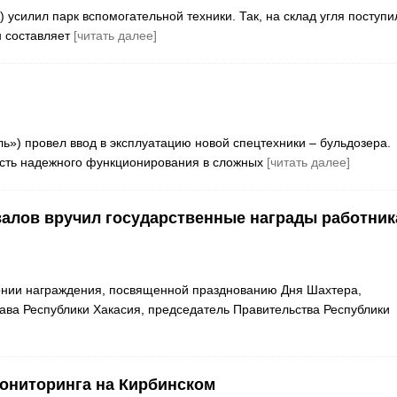
) усилил парк вспомогательной техники. Так, на склад угля поступи
н составляет
[читать далее]
ль») провел ввод в эксплуатацию новой спецтехники – бульдозера.
ость надежного функционирования в сложных
[читать далее]
валов вручил государственные награды работни
онии награждения, посвященной празднованию Дня Шахтера,
ава Республики Хакасия, председатель Правительства Республики
мониторинга на Кирбинском