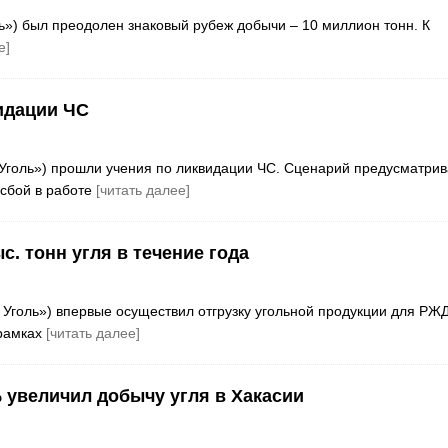
ль») был преодолен знаковый рубеж добычи – 10 миллион тонн. К
е]
идации ЧС
й Уголь») прошли учения по ликвидации ЧС. Сценарий предусматри
 сбой в работе
[читать далее]
с. тонн угля в течение года
й Уголь») впервые осуществил отгрузку угольной продукции для РЖД
 рамках
[читать далее]
% увеличил добычу угля в Хакасии