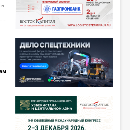
ли
кам