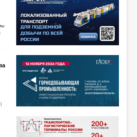
ты
ь
ва
]