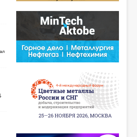
вал
.