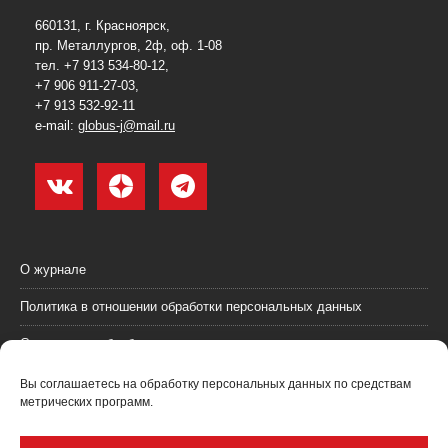
660131, г. Красноярск,
пр. Металлургов, 2ф, оф. 1-08
тел. +7 913 534-80-12,
+7 906 911-27-03,
+7 913 532-92-11
e-mail:
globus-j@mail.ru
О журнале
Политика в отношении обработки персональных данных
Согласие на обработку персональных данных
Пользовательское соглашение (оферта)
Вы соглашаетесь на обработку персональных данных по средствам
метрических программ.
Согласие на получение рекламных материалов