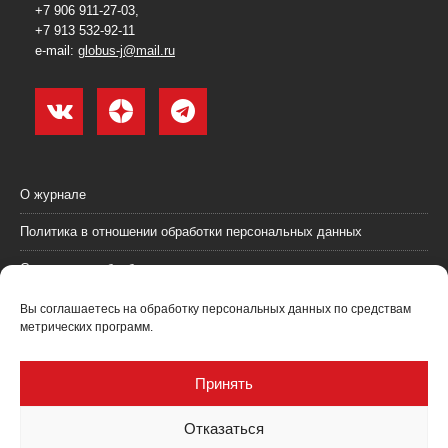
+7 906 911-27-03,
+7 913 532-92-11
e-mail:
globus-j@mail.ru
О журнале
Политика в отношении обработки персональных данных
Согласие на обработку персональных данных
Пользовательское соглашение (оферта)
Вы соглашаетесь на обработку персональных данных по средствам
метрических программ.
Согласие на получение рекламных материалов
Рекламодателям
Принять
Контакты
Отказаться