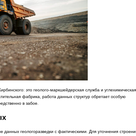
Кирбинского: это геолого-маркшейдерская служба и углехимическа
атительная фабрика, работа данных структур обретает особую
едственно в забое.
ых
ие данных геологоразведки с фактическими. Для уточнения строени