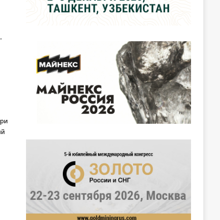
,
при
ий