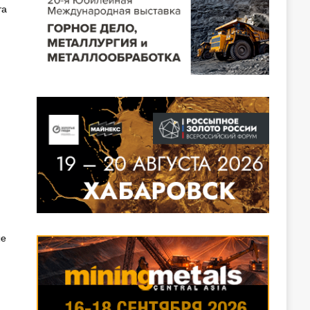
та
и
ые