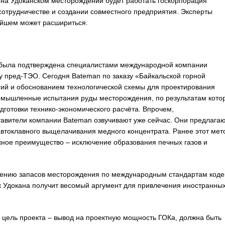
а Удоканском месторождении будет работать госкорпорация
сотрудничестве и создании совместного предприятия. Эксперты
нейшем может расшириться.
 была подтверждена специалистами международной компании
у пред-ТЭО. Сегодня Bateman по заказу «Байкальской горной
ий и обоснованием технологической схемы для проектирования
ромышленные испытания руды месторождения, по результатам кото
готовки технико-экономического расчёта. Впрочем,
тавители компании Bateman озвучивают уже сейчас. Они предлага
втоклавного выщелачивания медного концентрата. Ранее этот мет
жное преимущество – исключение образования печных газов и
дению запасов месторождения по международным стандартам коде
к Удокана получит весомый аргумент для привлечения иностранны
 цель проекта – вывод на проектную мощность ГОКа, должна быть