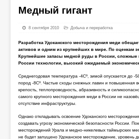
Медный гигант
8 сентября 2010
Добыча и переработка
Разработка Удоканского месторождения меди обещае
активов и одним из крупнейших в мире. По оценкам э
Крупнейшие запасы медной руды в России, сложные 
России технологии, высокий ожидаемый экономически
Среднегодовая температура -4Сº, зимой опускается до -5
пород -8Сº. Частые сходы снежных лавин и повышенная ве
крепость, теплопроводность, абразивность и силикоопасн
самого крупного месторождения меди в России не назов
отсутствие инфраструктуры.
Однако откладывать освоение Удоканского месторождения
создавать угрозу экономической безопасности России. П
месторождений Урала и медно-никелевых таймырских мес
не будет запущено Удоканское месторождение, уровень до