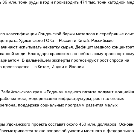
 36 млн. тонн руды в год и производить 474 тыс. тонн катодной мед
 по классификации Лондонской биржи металлов и серебряные слит
ентрата Удоканского ГОКа – Россия и Китай. Российские
чинают испытывать нехватку сырья. Дефицит медного концентра
рованной меди. Благодаря сравнительно небольшому транспортном
вариантом. В дальнейшем эксперты прогнозируют рост спроса на
о производства – в Китае, Индии и Японии.
 Забайкальского края. «Родина» медного гиганта получит мощней
 рабочих мест, модернизация инфраструктуры, рост налоговых
 региона, поддержка социальных программ развития малых
ры Удоканского проекта составят около 450 млн. долларов. Основ
ассматривается также вопрос об участии местного и федеральног