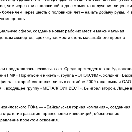
ее, чем через три с половиной года с момента получения лицензии
более чем через шесть с половиной лет – начать добычу руды. И 
ую мощность.
иальную сферу, создание новых рабочих мест и максимальная
оценкам экспертов, срок окупаемости столь масштабного проекта —
ли продолжалась несколько лет. Среди претендентов на Удоканско
нии ГМК «Норильский никель», группа «ОНЭКСИМ», холдинг «Базо
В финал, который состоялся лишь в сентябре 2009 года, вышли ОАО
К», входящее группу «МЕТАЛЛОИНВЕСТ». Выиграл второй. Лиценз
ихайловского ГОКа — «Байкальская горная компания», созданная
ка стратегии развития, привлечение инвестиций, обеспечение
правление проектом освоения.