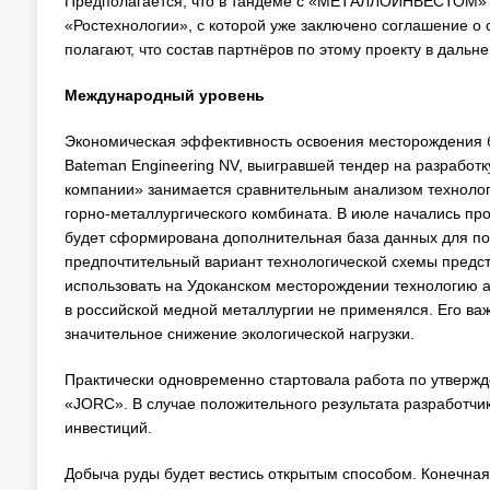
Предполагается, что в тандеме с «МЕТАЛЛОИНВЕСТОМ» н
«Ростехнологии», с которой уже заключено соглашение о 
полагают, что состав партнёров по этому проекту в даль
Международный уровень
Экономическая эффективность освоения месторождения
Bateman Engineering NV, выигравшей тендер на разработк
компании» занимается сравнительным анализом технолог
горно-металлургического комбината. В июле начались п
будет сформирована дополнительная база данных для под
предпочтительный вариант технологической схемы предс
использовать на Удоканском месторождении технологию а
в российской медной металлургии не применялся. Его ва
значительное снижение экологической нагрузки.
Практически одновременно стартовала работа по утверж
«JORC». В случае положительного результата разработчи
инвестиций.
Добыча руды будет вестись открытым способом. Конечная