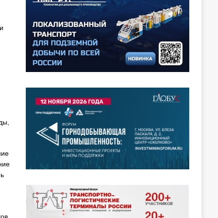
и
ды,
ние
ние
рь
тов