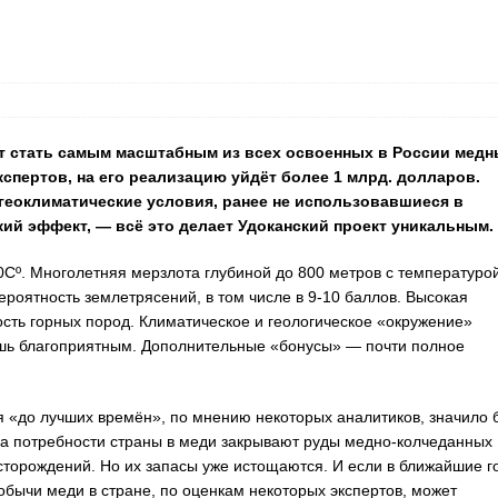
т стать самым масштабным из всех освоенных в России медн
кспертов, на его реализацию уйдёт более 1 млрд. долларов.
геоклиматические условия, ранее не использовавшиеся в
й эффект, — всё это делает Удоканский проект уникальным.
0Сº. Многолетняя мерзлота глубиной до 800 метров с температуро
роятность землетрясений, в том числе в 9-10 баллов. Высокая
ость горных пород. Климатическое и геологическое «окружение»
ёшь благоприятным. Дополнительные «бонусы» — почти полное
 «до лучших времён», по мнению некоторых аналитиков, значило 
ока потребности страны в меди закрывают руды медно-колчеданных
торождений. Но их запасы уже истощаются. И если в ближайшие г
бычи меди в стране, по оценкам некоторых экспертов, может