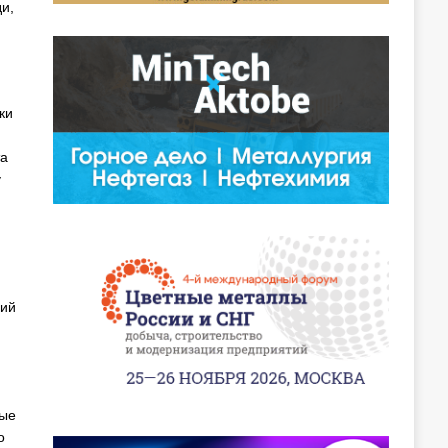
и,
ки
та
у
ший
ные
о