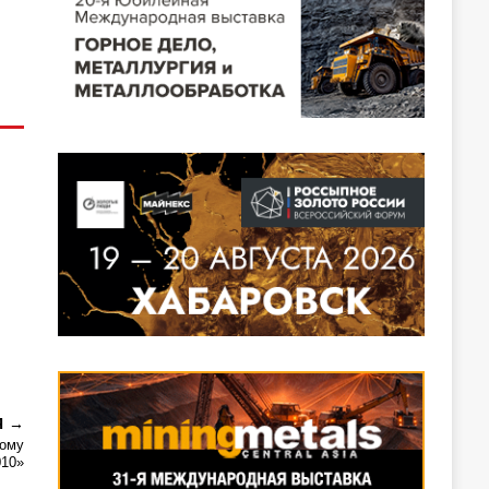
Я
ному
010»