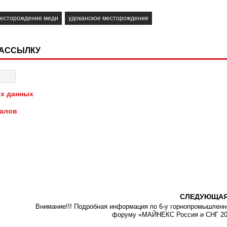
есторождение меди
удоканское месторождение
РАССЫЛКУ
х данных
иалов
СЛЕДУЮЩА
Внимание!!! Подробная информация по 6-у горнопромышлен
форуму «МАЙНЕКС Россия и СНГ 2