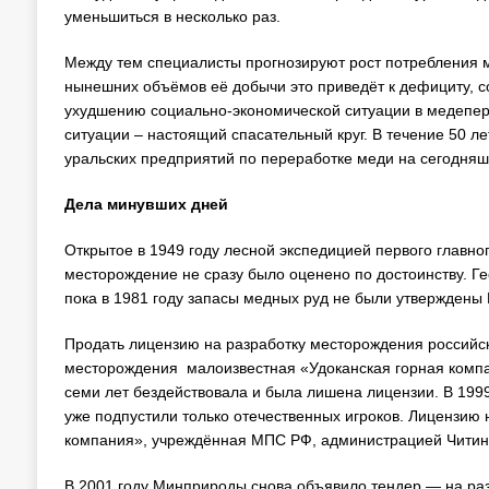
уменьшиться в несколько раз.
Между тем специалисты прогнозируют рост потребления ме
нынешних объёмов её добычи это приведёт к дефициту, с
ухудшению социально-экономической ситуации в медепер
ситуации – настоящий спасательный круг. В течение 50 л
уральских предприятий по переработке меди на сегодняш
Дела минувших дней
Открытое в 1949 году лесной экспедицией первого главно
месторождение не сразу было оценено по достоинству. Г
пока в 1981 году запасы медных руд не были утверждены
Продать лицензию на разработку месторождения российск
месторождения малоизвестная «Удоканская горная компа
семи лет бездействовала и была лишена лицензии. В 1999
уже подпустили только отечественных игроков. Лицензию
компания», учреждённая МПС РФ, администрацией Читинс
В 2001 году Минприроды снова объявило тендер — на раз