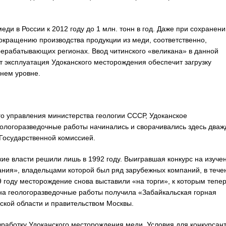
ди в России к 2012 году до 1 млн. тонн в год. Даже при сохранени
окращению производства продукции из меди, соответственно,
ерабатывающих регионах. Ввод читинского «великана» в данной
ет эксплуатация Удоканского месторождения обеспечит загрузку
нем уровне.
го управления министерства геологии СССР, Удоканское
еологоразведочные работы начинались и сворачивались здесь дваж
 Государственной комиссией.
ие власти решили лишь в 1992 году. Выигравшая конкурс на изуче
ния», владельцами которой был ряд зарубежных компаний, в тече
 году месторождение снова выставили «на торги», к которым тепе
 на геологоразведочные работы получила «Забайкальская горная
кой области и правительством Москвы.
работку Удоканского месторождения меди. Условия для конкурсан