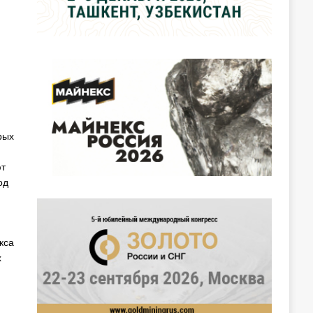
рых
ют
од
кса
х