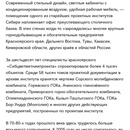
Современный стильный дизайн, светлые кабинеты с
кондиционированным воздухом, удобная рабочая мебель, —
помещение одного из старейших проектных институтов
Сибири напоминает офис преуспевающего столичного
банка. В этих стенах когда-то «зарождались» многие крупные
горнодобывающие и обогатительные предприятия
Красноярского края, Дальнего Востока, Тувы, Хакасии,
Кемеровской области, других краёв и областей России.
За шестьдесят лет специалисты красноярского
«Сибцветметниипроекта» спроектировали более 4 тысяч
объектов. Cреди 58 тысяч томов проектной документации в
архиве института хранятся чертежи Сорского молибденового
комбината, Горевского ГОКа, Ачинского глинозёмного
комбината, Приморского горно-обогатительного комбината,
Олимпиаднинского ГОКа, Кызыл-Таштыгского ГОКа, ГОКа
Бор-Ундур (Монголия) и многих других действующих
предприятий, построенных по проектам института.
В 70-80-х годах прошлого века здесь трудилось больше
восьмисот сотрудников. К 2005 году их число сократилось до