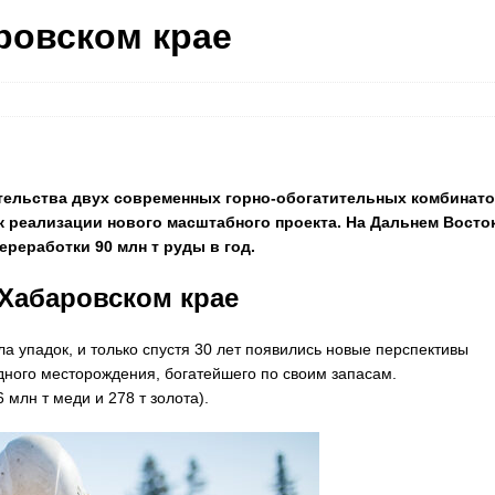
ровском крае
ительства двух современных горно-обогатительных комбинат
к реализации нового масштабного проекта. На Дальнем Восто
реработки 90 млн т руды в год.
 Хабаровском крае
а упадок, и только спустя 30 лет появились новые перспективы
дного месторождения, богатейшего по своим запасам.
 млн т меди и 278 т золота).