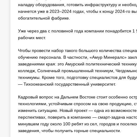
наладку оборудования, готовить инфраструктуру и необх
начнется уже в 2023–2024 годах, чтобы к концу 2024-го 
обогатительной фабрике.
Уже через два с половиной года компании понадобится 1 
рабочих мест.
Чтобы провести набор такого большого количества специал
обучению персонала. В частности, «Амур Минералс» зак
заведениями края: это Амурский политехнический техник
колледж, Солнечный промышленный техникум, Чегдомынск
техникумы. Кроме того, подготовку специалистов для буд
— Тихоокеанский государственный университет.
Кадровый вопрос на Дальнем Востоке стоит особенно ост
технологиями, устойчивым спросом на свою продукцию, с
изменить ситуацию. Новый проект — одна из возможностей
перспективах, поверить в компанию — смарт-задача насто
минувшем году около 100 ребят из сел, городов и поселк
заведения, чтобы получить горные специальности.