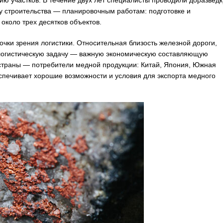
ию участков. В течение двух лет специалисты проводили доразведк
пу строительства — планировочным работам: подготовке и
около трех десятков объектов.
ки зрения логистики. Относительная близость железной дороги,
логистическую задачу — важную экономическую составляющую
 страны — потребители медной продукции: Китай, Япония, Южная
печивает хорошие возможности и условия для экспорта медного