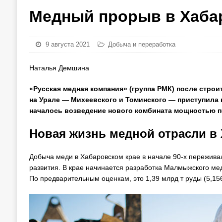
Медный прорыв в Хаба
9 августа 2021
Добыча и переработка
Наталья Демшина
«Русская медная компания» (группа РМК) после стро
на Урале — Михеевского и Томинского — приступила 
началось возведение нового комбината мощностью пе
Новая жизнь медной отрасли в
Добыча меди в Хабаровском крае в начале 90-х переживал
развития. В крае начинается разработка Малмыжского ме
По предварительным оценкам, это 1,39 млрд т руды (5,156