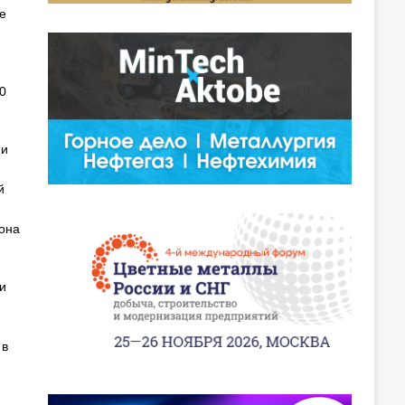
е
0
 и
й
иона
и
 в