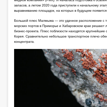
медной компании» (РМК). И началась подготовка к освоен
запасов, а летом 2020 года приступили к начальному эта
выравниванию площадок, на которых в будущем появится 
Большой плюс Малмыжа — это удачное расположение с точ
морских портов в Приморье и Хабаровском крае решают 
бизнес-проекта. Плюс поблизости находятся крупнейшие
Корея. Сравнительно небольшое транспортное плечо обес
концентрата.