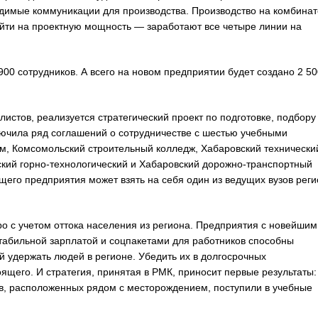
одимые коммуникации для производства. Производство на комбинат
выйти на проектную мощность — заработают все четыре линии на
900 сотрудников. А всего на новом предприятии будет создано 2 50
истов, реализуется стратегический проект по подготовке, подбору
лючила ряд соглашений о сотрудничестве с шестью учебными
ум, Комсомольский строительный колледж, Хабаровский технически
ий горно-технологический и Хабаровский дорожно-транспортный
ущего предприятия может взять на себя один из ведущих вузов рег
ро с учетом оттока населения из региона. Предприятия с новейшим
табильной зарплатой и соцпакетами для работников способны
 удержать людей в регионе. Убедить их в долгосрочных
ящего. И стратегия, принятая в РМК, приносит первые результаты:
ов, расположенных рядом с месторождением, поступили в учебные