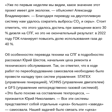
«Уже по первым неделям мы видим, какое значение этот
проект имеет для экологии, — объясняет Александр
Владимирович. — Благодаря переводу на двухтопливную
систему нам удалось сократить выбросы СО
и серы». Стоит
2
отметить, что этого удалось достичь при замещении всего 30
% дизеля на СПГ, но это не окончательный результат: в 2022
году ГОК планирует повысить долю использования газа до
40 %.
Об особенностях перевода техники на СПГ в подробностях
рассказал Юрий Шестов, начальник цеха ремонта и
технического обслуживания. Так, он отметил, что в ходе
работ по переоборудованию самосвалов необходимо было
провести наладку трех систем управления: STATEX
(управление генерацией), VCHNS (управление двигателем)
и GFS (управление непосредственно газовой системой).
«Это было похоже на составление техпроцесса, —
признается Юрий Николаевич. — Все эти системы
представляют собой отдельные «цеха» большого «завода»
— самосвала. Нашей задачей было связать эти «цеха»