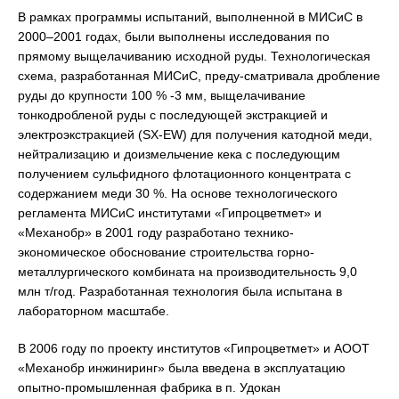
В рамках программы испытаний, выполненной в МИСиС в
2000–2001 годах, были выполнены исследования по
прямому выщелачиванию исходной руды. Технологическая
схема, разработанная МИСиС, преду-сматривала дробление
руды до крупности 100 % -3 мм, выщелачивание
тонкодробленой руды с последующей экстракцией и
электроэкстракцией (SX-EW) для получения катодной меди,
нейтрализацию и доизмельчение кека с последующим
получением сульфидного флотационного концентрата с
содержанием меди 30 %. На основе технологического
регламента МИСиС институтами «Гипроцветмет» и
«Механобр» в 2001 году разработано технико-
экономическое обоснование строительства горно-
металлургического комбината на производительность 9,0
млн т/год. Разработанная технология была испытана в
лабораторном масштабе.
В 2006 году по проекту институтов «Гипроцветмет» и АООТ
«Механобр инжиниринг» была введена в эксплуатацию
опытно-промышленная фабрика в п. Удокан