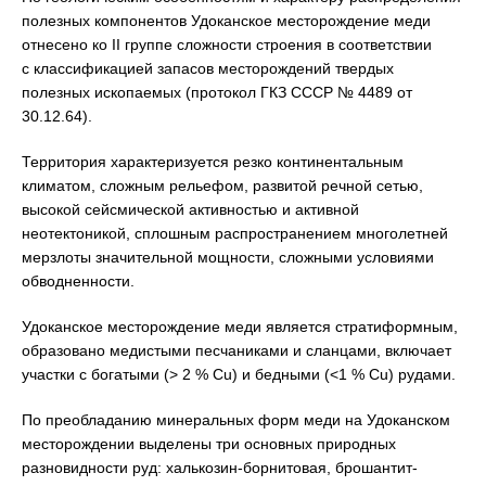
полезных компонентов Удоканское месторождение меди
отнесено ко II группе сложности строения в соответствии
с классификацией запасов месторождений твердых
полезных ископаемых (протокол ГКЗ СССР № 4489 от
30.12.64).
Территория характеризуется резко континентальным
климатом, сложным рельефом, развитой речной сетью,
высокой сейсмической активностью и активной
неотектоникой, сплошным распространением многолетней
мерзлоты значительной мощности, сложными условиями
обводненности.
Удоканское месторождение меди является стратиформным,
образовано медистыми песчаниками и сланцами, включает
участки с богатыми (> 2 % Cu) и бедными (<1 % Cu) рудами.
По преобладанию минеральных форм меди на Удоканском
месторождении выделены три основных природных
разновидности руд: халькозин-борнитовая, брошантит-