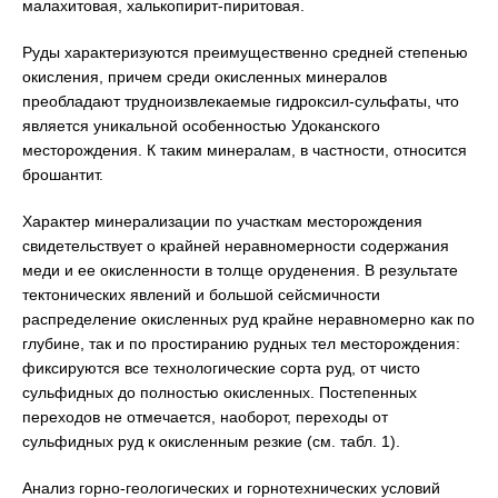
малахитовая, халькопирит-пиритовая.
Руды характеризуются преимущественно средней степенью
окисления, причем среди окисленных минералов
преобладают трудноизвлекаемые гидроксил-сульфаты, что
является уникальной особенностью Удоканского
месторождения. К таким минералам, в частности, относится
брошантит.
Характер минерализации по участкам месторождения
свидетельствует о крайней неравномерности содержания
меди и ее окисленности в толще оруденения. В результате
тектонических явлений и большой сейсмичности
распределение окисленных руд крайне неравномерно как по
глубине, так и по простиранию рудных тел месторождения:
фиксируются все технологические сорта руд, от чисто
сульфидных до полностью окисленных. Постепенных
переходов не отмечается, наоборот, переходы от
сульфидных руд к окисленным резкие (см. табл. 1).
Анализ горно-геологических и горнотехнических условий