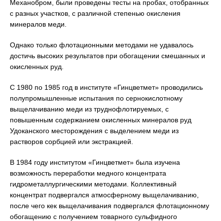
Механобром, были проведены тесты на пробах, отобранных
с разных участков, с различной степенью окисления
минералов меди.
Однако только флотационными методами не удавалось
достичь высоких результатов при обогащении смешанных и
окисленных руд.
С 1980 по 1985 год в институте «Гинцветмет» проводились
полупромышленные испытания по сернокислотному
выщелачиванию меди из труднофлотируемых, с
повышенным содержанием окисленных минералов руд
Удоканского месторождения с выделением меди из
растворов сорбцией или экстракцией.
В 1984 году институтом «Гинцветмет» была изучена
возможность переработки медного концентрата
гидрометаллургическими методами. Коллективный
концентрат подвергался атмосферному выщелачиванию,
после чего кек выщелачивания подвергался флотационному
обогащению с получением товарного сульфидного