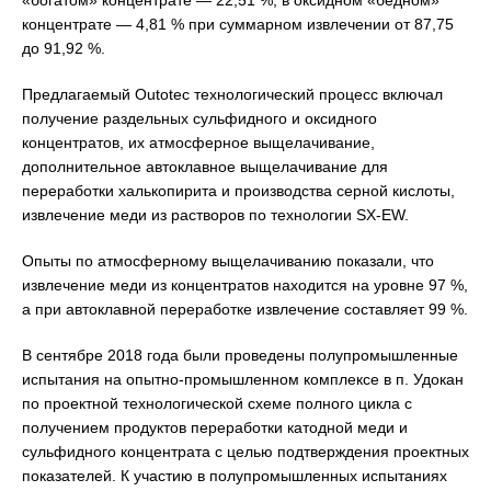
«богатом» концентрате — 22,51 %, в оксидном «бедном»
концентрате — 4,81 % при суммарном извлечении от 87,75
до 91,92 %.
Предлагаемый Outotec технологический процесс включал
получение раздельных сульфидного и оксидного
концентратов, их атмосферное выщелачивание,
дополнительное автоклавное выщелачивание для
переработки халькопирита и производства серной кислоты,
извлечение меди из растворов по технологии SX-EW.
Опыты по атмосферному выщелачиванию показали, что
извлечение меди из концентратов находится на уровне 97 %,
а при автоклавной переработке извлечение составляет 99 %.
В сентябре 2018 года были проведены полупромышленные
испытания на опытно-промышленном комплексе в п. Удокан
по проектной технологической схеме полного цикла с
получением продуктов переработки катодной меди и
сульфидного концентрата с целью подтверждения проектных
показателей. К участию в полупромышленных испытаниях