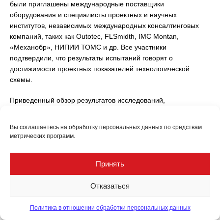
были приглашены международные поставщики
оборудования и специалисты проектных и научных
институтов, независимых международных консалтинговых
компаний, таких как Outotec, FLSmidth, IMC Montan,
«Механобр», НИПИИ ТОМС и др. Все участники
подтвердили, что результаты испытаний говорят о
достижимости проектных показателей технологической
схемы.
Приведенный обзор результатов исследований,
выполненных за последние 67 лет, показывает достаточную
изученность технологических свойств руд Удоканского
Вы соглашаетесь на обработку персональных данных по средствам
месторождения. Были исследованы всевозможные
метрических программ.
варианты технологии переработки сульфидных, окисленных
и смешанных руд. Рассмотрены варианты как чисто
Принять
флотационных методов обогащения с последующей
гидрометаллургической и пирометаллургической
Отказаться
переработкой концентратов, так и различные варианты
комбинированной технологии, сочетающей флотационные
Политика в отношении обработки персональных данных
методы и гидрометаллургические процессы.