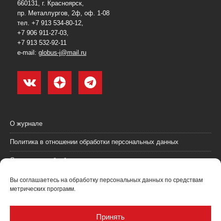
660131, г. Красноярск,
пр. Металлургов, 2ф, оф. 1-08
тел. +7 913 534-80-12,
+7 906 911-27-03,
+7 913 532-92-11
e-mail:
globus-j@mail.ru
О журнале
Политика в отношении обработки персональных данных
Согласие на обработку персональных данных
Пользовательское соглашение (оферта)
Вы соглашаетесь на обработку персональных данных по средствам
метрических программ.
Согласие на получение рекламных материалов
Рекламодателям
Принять